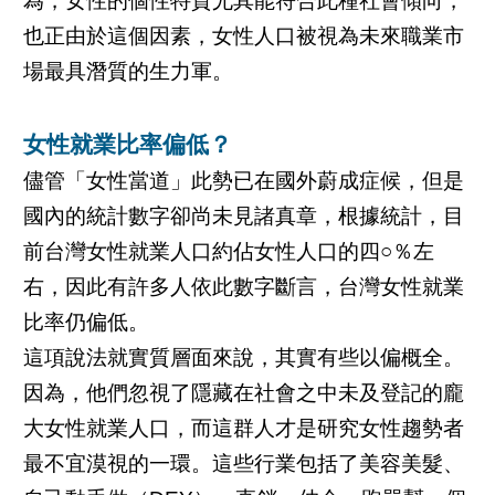
為，女性的個性特質尤其能符合此種社會傾向，
也正由於這個因素，女性人口被視為未來職業市
場最具潛質的生力軍。
女性就業比率偏低？
儘管「女性當道」此勢已在國外蔚成症候，但是
國內的統計數字卻尚未見諸真章，根據統計，目
前台灣女性就業人口約佔女性人口的四○％左
右，因此有許多人依此數字斷言，台灣女性就業
比率仍偏低。
這項說法就實質層面來說，其實有些以偏概全。
因為，他們忽視了隱藏在社會之中未及登記的龐
大女性就業人口，而這群人才是研究女性趨勢者
最不宜漠視的一環。這些行業包括了美容美髮、