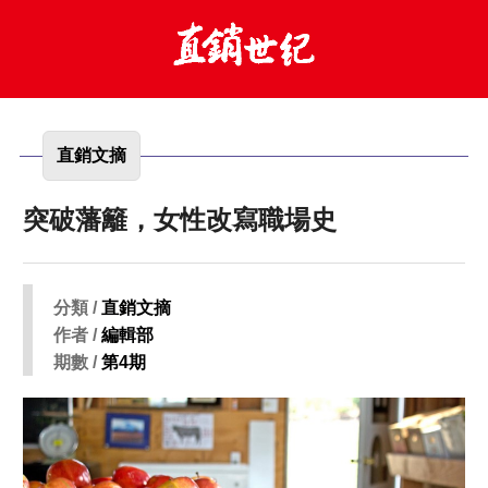
直銷文摘
突破藩籬，女性改寫職場史
分類 /
直銷文摘
作者 /
編輯部
期數 /
第4期