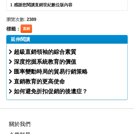
1 感謝您閱讀直銷世紀數位版內容
瀏覽次數:
2389
標籤：
直銷
延伸閱讀
超級直銷領袖的綜合素質
深度挖掘系統教育的價值
匯率變動時局的貿易行銷策略
直銷教育的更高使命
如何避免折扣促銷的後遺症？
關於我們