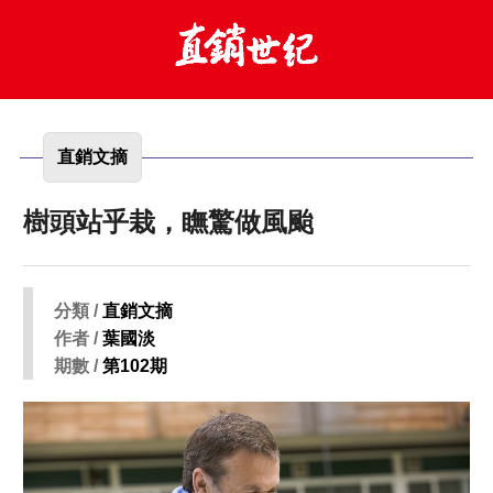
直銷文摘
樹頭站乎栽，瞴驚做風颱
分類 /
直銷文摘
作者 /
葉國淡
期數 /
第102期