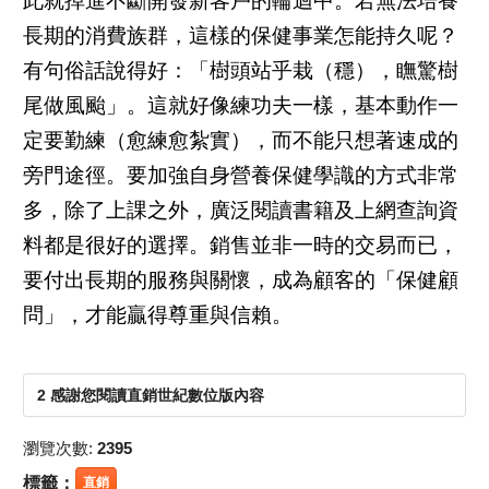
此就掉進不斷開發新客戶的輪迴中。若無法培養
長期的消費族群，這樣的保健事業怎能持久呢？
有句俗話說得好：「樹頭站乎栽（穩），瞴驚樹
尾做風颱」。這就好像練功夫一樣，基本動作一
定要勤練（愈練愈紮實），而不能只想著速成的
旁門途徑。要加強自身營養保健學識的方式非常
多，除了上課之外，廣泛閱讀書籍及上網查詢資
料都是很好的選擇。銷售並非一時的交易而已，
要付出長期的服務與關懷，成為顧客的「保健顧
問」，才能贏得尊重與信賴。
2 感謝您閱讀直銷世紀數位版內容
瀏覽次數:
2395
標籤：
直銷