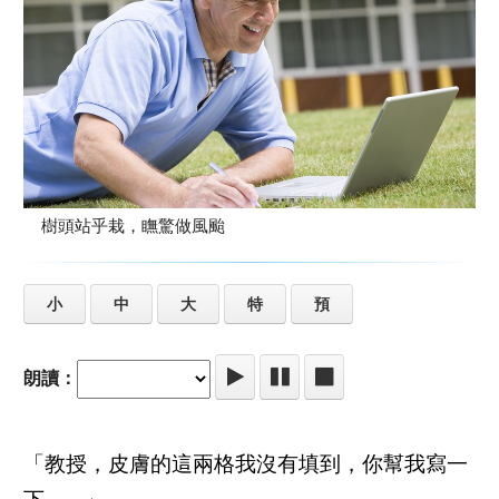
樹頭站乎栽，瞴驚做風颱
小
中
大
特
預
朗讀：
「教授，皮膚的這兩格我沒有填到，你幫我寫一