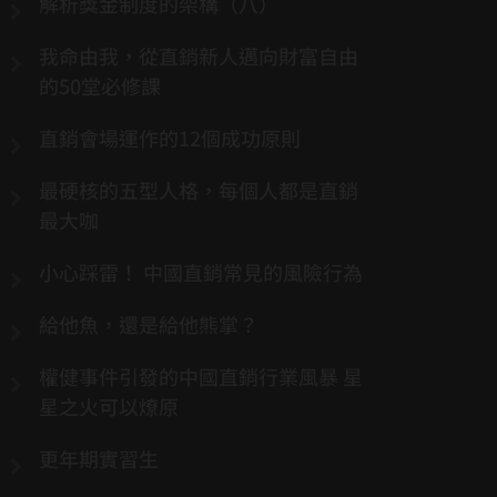
解析獎金制度的架構（八）
我命由我，從直銷新人邁向財富自由
的50堂必修課
直銷會場運作的12個成功原則
最硬核的五型人格，每個人都是直銷
最大咖
小心踩雷！ 中國直銷常見的風險行為
給他魚，還是給他熊掌？
權健事件引發的中國直銷行業風暴 星
星之火可以燎原
更年期實習生