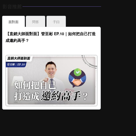
影音推薦
面對面
問答
子曰
【直銷大師面對面】管至彬 EP.10｜如何把自己打造
成邀約高手？