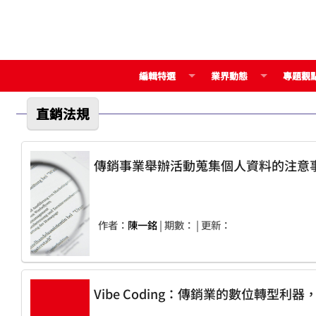
編輯特選
業界動態
專題觀
直銷法規
傳銷事業舉辦活動蒐集個人資料的注意
作者：
陳一銘
| 期數：
| 更新：
Vibe Coding：傳銷業的數位轉型