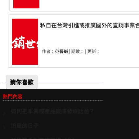
私自在台灣引進或推廣國外的直銷事業
作者：
范晉魁
| 期數：
| 更新：
猜你喜歡
熱門內容
如何把事業或產品變成發燒話題？
追風的日子