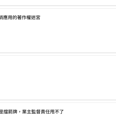
訴狀 生成式AI行銷應用的著作權迷宮
理停看聽 外包廠商不是擋箭牌，業主監督責任甩不了