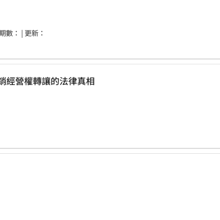
 期數：
| 更新：
下的組織，可以轉給別人嗎？ 直銷經營權轉讓的法律真相