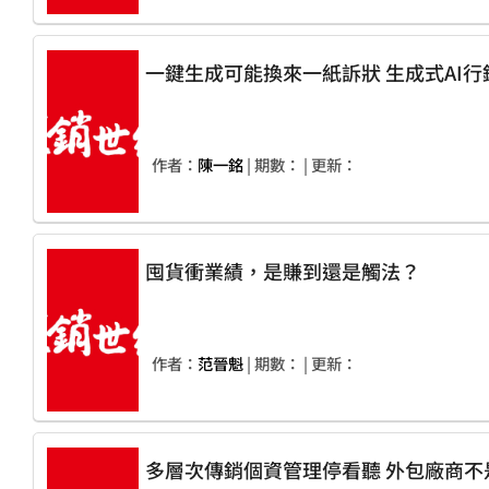
一鍵生成可能換來一紙
作者：
陳一銘
| 期數：
| 更新：
囤貨衝業績，是賺到還是觸法？
作者：
范晉魁
| 期數：
| 更新：
多層次傳銷個資管