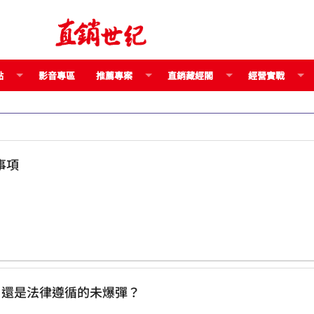
點
影音專區
推薦專案
直銷藏經閣
經營實戰
事項
利器，還是法律遵循的未爆彈？