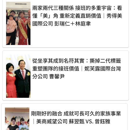
兩家兩代三種關係 接班的多重宇宙：看
懂「美」角 重新定義直銷價值｜秀得美
國際公司 彭瑞仁＋林庭聿
從坐享其成到名符其實：撕掉二代標籤
重塑團隊的接班價值｜妮芙露國際台灣
分公司 曹馨尹
剛剛好的融合 成就可長可久的家族事業
｜美商威望公司 蘇翌甄 VS. 曾鈺雅