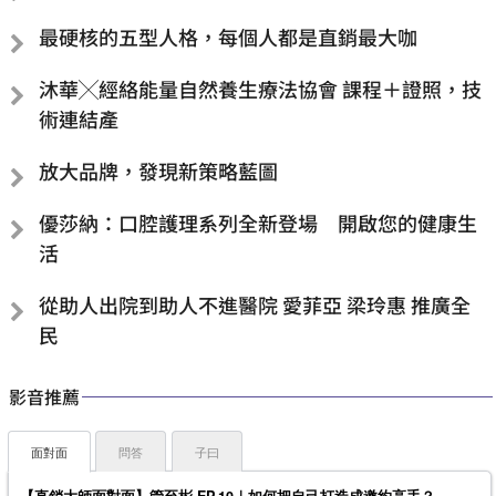
最硬核的五型人格，每個人都是直銷最大咖
沐華╳經絡能量自然養生療法協會 課程＋證照，技
術連結產
放大品牌，發現新策略藍圖
優莎納：口腔護理系列全新登場 開啟您的健康生
活
從助人出院到助人不進醫院 愛菲亞 梁玲惠 推廣全
民
影音推薦
面對面
問答
子曰