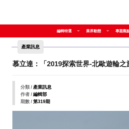
編輯特選
業界動態
專題觀
產業訊息
慕立達：「2019探索世界-北歐遊輪
分類 /
產業訊息
作者 /
編輯部
期數 /
第319期