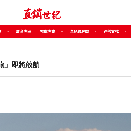
點
影音專區
推薦專案
直銷藏經閣
經營實戰
之旅」即將啟航