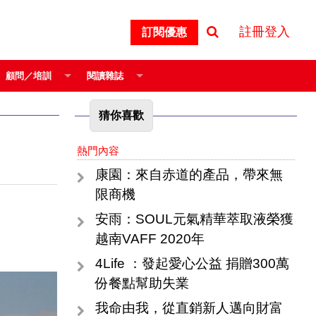
註冊登入
訂閱優惠
顧問／培訓
閱讀雜誌
猜你喜歡
熱門內容
康園：來自赤道的產品，帶來無
限商機
安雨：SOUL元氣精華萃取液榮獲
越南VAFF 2020年
4Life ：發起愛心公益 捐贈300萬
份餐點幫助失業
我命由我，從直銷新人邁向財富