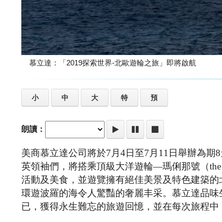
慕立達：「2019探索世界-北歐遊輪之旅」即將啟航
小
中
大
特
預
朗讀：
美商慕立達公司將於7月4日至7月11日舉辦為期
英領袖們，將搭乘頂級大洋遊輪—瑪俐那號（the m/s Oc
活動及美食，並遊覽擁有絕佳美景及特色建築的
環遊波羅的海令人驚豔的奢麗丰采。慕立達品味
已，獲得永生難忘的旅遊回憶，並在每次旅程中