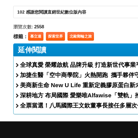
102 感謝您閱讀直銷世紀數位版內容
瀏覽次數:
2558
標籤：
慕立達
探索世界
北歐郵輪之旅
延伸閱讀
全球真愛 榮耀啟航 品牌升級 打造新世代事
加捷生醫「空中商學院
美商新生命 New U Life 重新定義膠原蛋
深耕地方 布局國際 愛樂唯Alfawise
全票當選！八馬國際王文欽董事長接任多層次