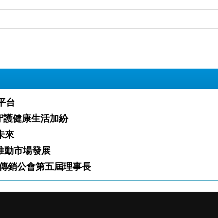
業平台
」火熱開跑 攜手夥伴守護健康生活加紛
白新未來
「雙軌」推動市場發展
傳銷公會第五屆理事長