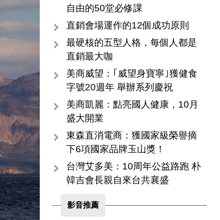
自由的50堂必修課
直銷會場運作的12個成功原則
最硬核的五型人格，每個人都是
直銷最大咖
美商威望：｢威望身寶寧｣獲健食
字號20週年 舉辦系列慶祝
美商凱麗：點亮國人健康，10月
盛大開業
東森直消電商：獲國家級榮譽摘
下6項國家品牌玉山獎！
台灣艾多美：10周年公益路跑 朴
韓吉會長親自來台共襄盛
影音推薦