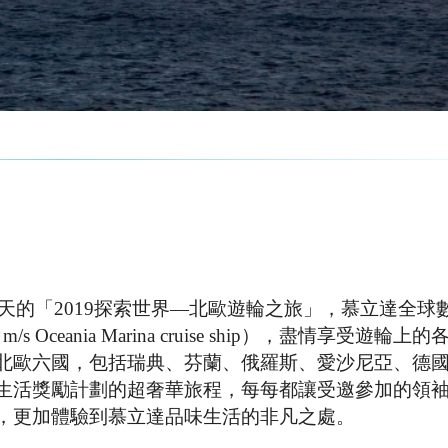
8天的「2019探索世界—北歐遊輪之旅」，慕立達全球
eania Marina cruise ship），盡情享受遊輪上
北歐六國，包括瑞典、芬蘭、俄羅斯、愛沙尼亞、德
生活獎勵計劃的超奢華旅程，每每都讓受邀參加的領
，更加體驗到慕立達品味生活的非凡之處。