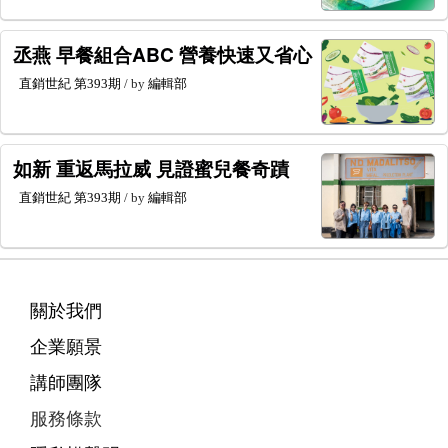
丞燕 早餐組合ABC 營養快速又省心
直銷世紀
第393期
/ by
編輯部
如新 重返馬拉威 見證蜜兒餐奇蹟
直銷世紀
第393期
/ by
編輯部
關於我們
企業願景
講師團隊
服務條款