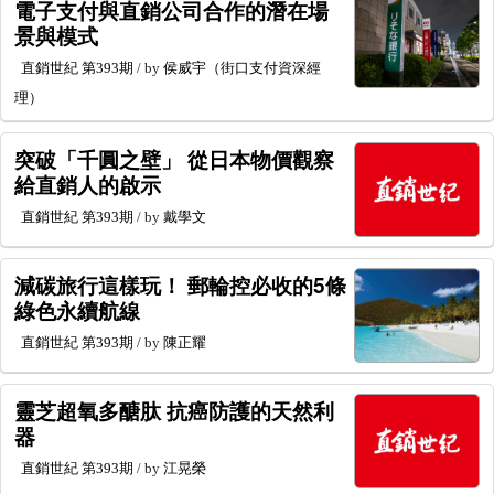
電子支付與直銷公司合作的潛在場
景與模式
直銷世紀
第393期
/ by
侯威宇（街口支付資深經
理）
突破「千圓之壁」 從日本物價觀察
給直銷人的啟示
直銷世紀
第393期
/ by
戴學文
減碳旅行這樣玩！ 郵輪控必收的5條
綠色永續航線
直銷世紀
第393期
/ by
陳正耀
靈芝超氧多醣肽 抗癌防護的天然利
器
直銷世紀
第393期
/ by
江晃榮