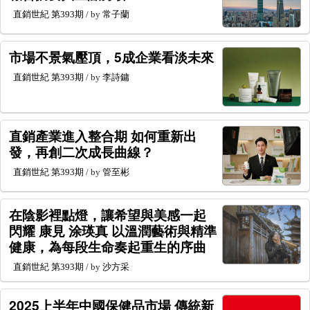
直銷世紀
第393期
/ by
常子蘭
市場不景氣壓頂，5成企業看淡未來
直銷世紀
第393期
/ by
李詩鏞
直銷產業進入整合期 如何重新出
發，再創二次成長曲線？
直銷世紀
第393期
/ by
管至彬
在陰影裡點燈，讓希望與美感一起
閃耀 康見 涂瑛真 以溫潤藝術與精準
健康，為每段生命奏起重生的序曲
直銷世紀
第393期
/ by
沙方采
2025上半年中國保健品市場 傳統新