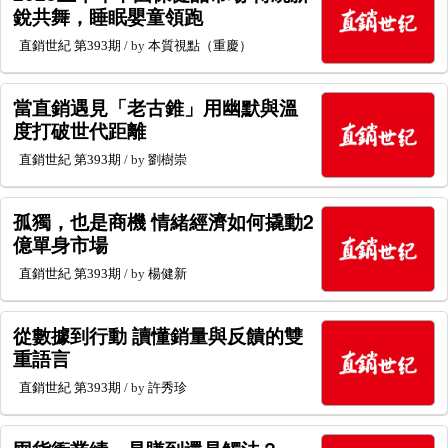
銳共舞，睡眠嬰童領跑
直銷世紀
第393期
/ by
本質視點（重慶）
當直銷遇見「老古錐」用幽默與溫
度打破世代距離
直銷世紀
第393期
/ by
劉樹崇
孤獨，也是商機 情緒經濟如何撬動2
億單身市場
直銷世紀
第393期
/ by
楊健新
從數據到行動 讀懂銷量與反饋的雙
重語言
直銷世紀
第393期
/ by
許秀珍