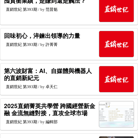
囤貨衝業績，是賺到還是觸法？
直銷世紀
第393期
/ by
范晉魁
回味初心，淬鍊出領導的力量
直銷世紀
第393期
/ by
許菁菁
第六波財富：AI、自媒體與機器人
的直銷新紀元
直銷世紀
第393期
/ by
卓天仁
2025直銷菁英共學營 跨國經營新金
融 金流無縫對接，直攻全球市場
直銷世紀
第393期
/ by
編輯部