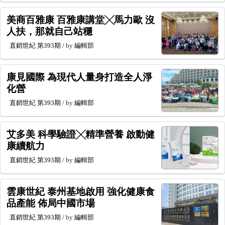
美商百雅康 百雅康講堂╳馬力歐 沒
人扶，那就自己站穩
直銷世紀
第393期
/ by
編輯部
康見國際 為現代人量身打造全人淨
化營
直銷世紀
第393期
/ by
編輯部
艾多美 科學驗證╳精準營養 啟動健
康續航力
直銷世紀
第393期
/ by
編輯部
雲康世紀 泰州基地啟用 強化健康食
品產能 佈局中國市場
直銷世紀
第393期
/ by
編輯部