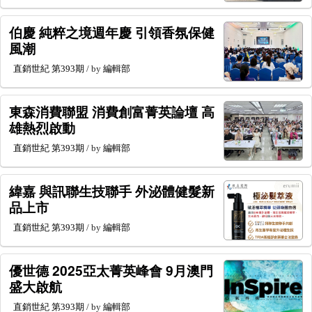
伯慶 純粹之境週年慶 引領香氛保健
風潮
直銷世紀
第393期
/ by
編輯部
東森消費聯盟 消費創富菁英論壇 高
雄熱烈啟動
直銷世紀
第393期
/ by
編輯部
緯嘉 與訊聯生技聯手 外泌體健髮新
品上市
直銷世紀
第393期
/ by
編輯部
優世德 2025亞太菁英峰會 9月澳門
盛大啟航
直銷世紀
第393期
/ by
編輯部