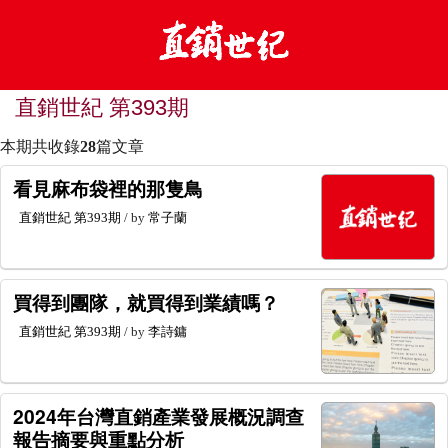
直銷世紀 第393期
本期共收錄
28
篇文章
看見麻布袋裡的那隻鳥
直銷世紀
第393期
/ by
常子蘭
買得到團隊，就買得到業績嗎？
直銷世紀
第393期
/ by
李詩鏞
2024年台灣直銷產業發展概況調查
報告摘要與重點分析