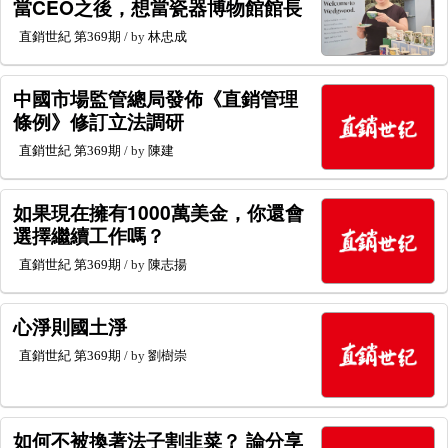
當CEO之後，想當瓷器博物館館長
直銷世紀
第369期
/ by
林忠成
中國市場監管總局發佈《直銷管理
條例》修訂立法調研
直銷世紀
第369期
/ by
陳建
如果現在擁有1000萬美金，你還會
選擇繼續工作嗎？
直銷世紀
第369期
/ by
陳志揚
心淨則國土淨
直銷世紀
第369期
/ by
劉樹崇
如何不被換著法子割韭菜？ 論分享