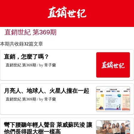
直銷世紀 第369期
本期共收錄
32
篇文章
直銷，怎麼了嗎？
直銷世紀
第369期
/ by
常子蘭
月亮人、地球人、火星人撞在一起
直銷世紀
第369期
/ by
常子蘭
彎下腰聽年輕人聲音 萊威蘇民淩 讓
他們長得跟大樹一樣高