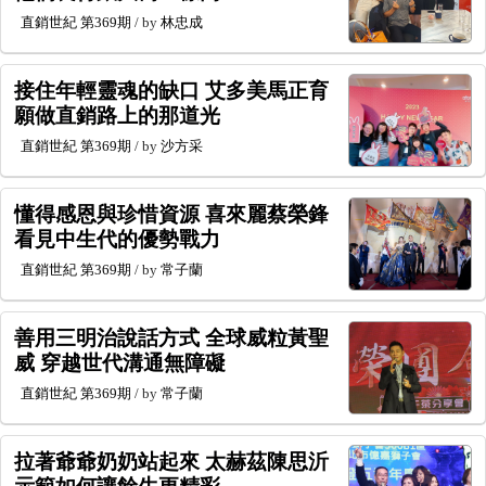
直銷世紀
第369期
/ by
林忠成
接住年輕靈魂的缺口 艾多美馬正育
願做直銷路上的那道光
直銷世紀
第369期
/ by
沙方采
懂得感恩與珍惜資源 喜來麗蔡榮鋒
看見中生代的優勢戰力
直銷世紀
第369期
/ by
常子蘭
善用三明治說話方式 全球威粒黃聖
威 穿越世代溝通無障礙
直銷世紀
第369期
/ by
常子蘭
拉著爺爺奶奶站起來 太赫茲陳思沂
示範如何讓餘生更精彩