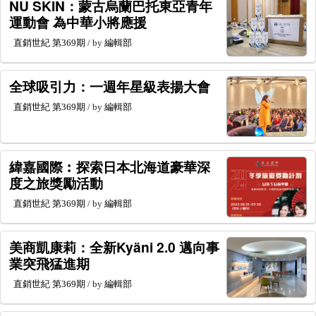
NU SKIN：蒙古烏蘭巴托東亞青年
運動會 為中華小將應援
直銷世紀
第369期
/ by
編輯部
全球吸引力：一週年星級表揚大會
直銷世紀
第369期
/ by
編輯部
緯嘉國際︰探索日本北海道豪華深
度之旅獎勵活動
直銷世紀
第369期
/ by
編輯部
美商凱康莉：全新Kyäni 2.0 邁向事
業突飛猛進期
直銷世紀
第369期
/ by
編輯部