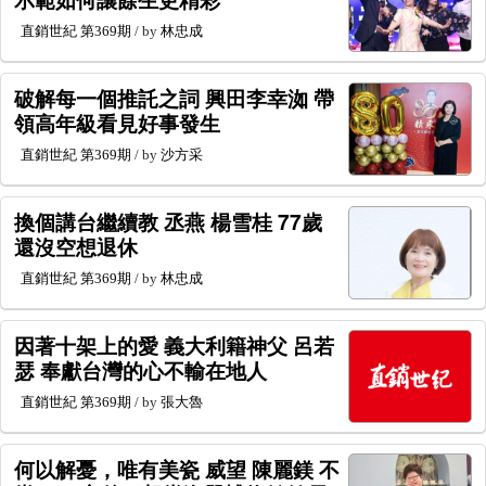
直銷世紀
第369期
/ by
林忠成
破解每一個推託之詞 興田李幸洳 帶
領高年級看見好事發生
直銷世紀
第369期
/ by
沙方采
換個講台繼續教 丞燕 楊雪桂 77歲
還沒空想退休
直銷世紀
第369期
/ by
林忠成
因著十架上的愛 義大利籍神父 呂若
瑟 奉獻台灣的心不輸在地人
直銷世紀
第369期
/ by
張大魯
何以解憂，唯有美瓷 威望 陳麗鎂 不