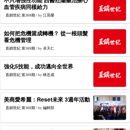
不只增强性功能 西醫壯陽藥治療心
血管疾病同樣給力
直銷世紀
第369期
/ by
江晃榮
如何把危機當成轉機？ 從一根頭髮
看危機管理
直銷世紀
第369期
/ by
卓天仁
強化5技能，成功邁向全世界
直銷世紀
第369期
/ by
林忠成
美商愛希麗：Reset未來 3週年活動
直銷世紀
第369期
/ by
編輯部