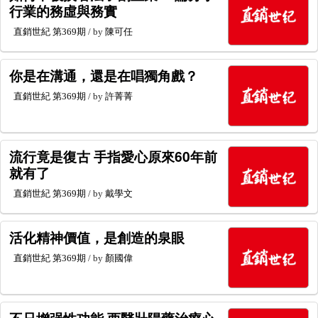
行業的務虛與務實
直銷世紀
第369期
/ by
陳可任
你是在溝通，還是在唱獨角戲？
直銷世紀
第369期
/ by
許菁菁
流行竟是復古 手指愛心原來60年前
就有了
直銷世紀
第369期
/ by
戴學文
活化精神價值，是創造的泉眼
直銷世紀
第369期
/ by
顏國偉