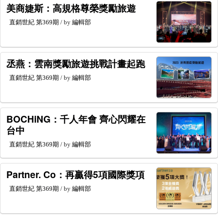
美商婕斯：高規格尊榮獎勵旅遊
直銷世紀
第369期
/ by
編輯部
丞燕：雲南獎勵旅遊挑戰計畫起跑
直銷世紀
第369期
/ by
編輯部
BOCHiNG：千人年會 齊心閃耀在
台中
直銷世紀
第369期
/ by
編輯部
Partner. Co：再贏得5項國際獎項
直銷世紀
第369期
/ by
編輯部