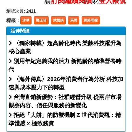
請
訂閱繼續閱讀
或
登入帳號
瀏覽次數:
2411
標籤：
沐華
鄭玉珍
武慧娟
馬雲
經絡理療
延伸閱讀
〈獨家轉載〉超高齡化時代 樂齡科技躍升為
核心產業
別用年紀定義我的活力 新熟齡的精準營養時
代
〈海外傳真〉2026年消費者行為分析 科技加
速與成本壓力下的轉型
台灣直銷新優勢：社群經營升級 從兩岸市場
觀察內容、信任與服務的新變化
拒絕「大餅」的防禦機制 Z 世代消費觀：精
準體感 x 極致務實