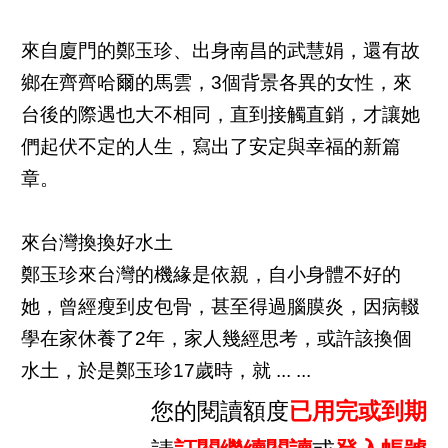
來自廈門的鄭玉珍、出身南昌的武慧娟，還有故
鄉在齊齊哈爾的馬雲，3個背景各異的女性，來
台後的際遇也大不相同，直到接觸直銷，才讓她
們起伏不定的人生，寫出了安定與幸福的新篇
章。
來台灣換換好水土
鄭玉珍來台灣的機緣是依親，自小身體不好的
她，曾經瘦到皮包骨，甚至得過腦膜炎，因病輟
學在家休養了2年，家人幾經思考，或許該換個
水土，於是鄭玉珍17歲時，就 ... ...
您的閱讀額度
已用完或到期