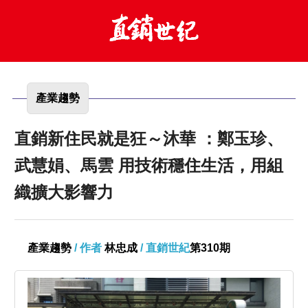
產業趨勢
直銷新住民就是狂～沐華 ：鄭玉珍、
武慧娟、馬雲 用技術穩住生活，用組
織擴大影響力
產業趨勢
/ 作者
林忠成
/ 直銷世紀
第310期