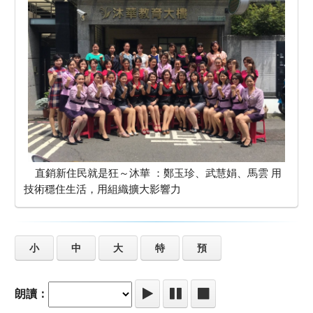
直銷新住民就是狂～沐華 ：鄭玉珍、武慧娟、馬雲 用
技術穩住生活，用組織擴大影響力
小
中
大
特
預
朗讀：