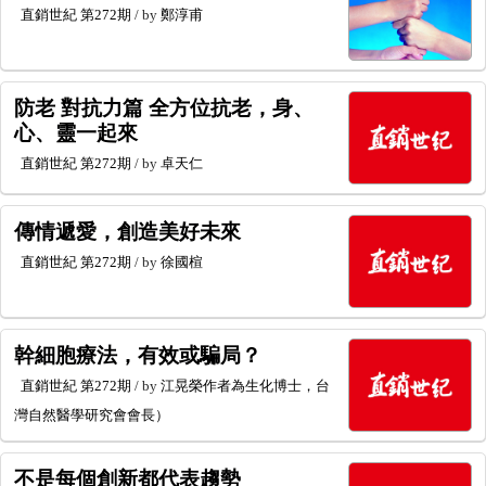
直銷世紀
第272期
/ by
鄭淳甫
防老 對抗力篇 全方位抗老，身、
心、靈一起來
直銷世紀
第272期
/ by
卓天仁
傳情遞愛，創造美好未來
直銷世紀
第272期
/ by
徐國楦
幹細胞療法，有效或騙局？
直銷世紀
第272期
/ by
江晃榮作者為生化博士，台
灣自然醫學研究會會長）
不是每個創新都代表趨勢