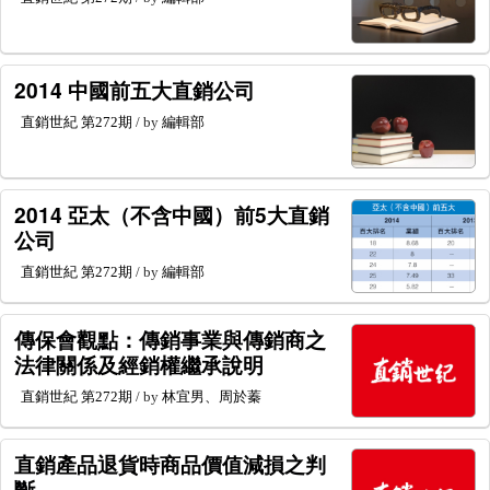
2014 中國前五大直銷公司
直銷世紀
第272期
/ by
編輯部
2014 亞太（不含中國）前5大直銷
公司
直銷世紀
第272期
/ by
編輯部
傳保會觀點：傳銷事業與傳銷商之
法律關係及經銷權繼承說明
直銷世紀
第272期
/ by
林宜男、周於蓁
直銷產品退貨時商品價值減損之判
斷