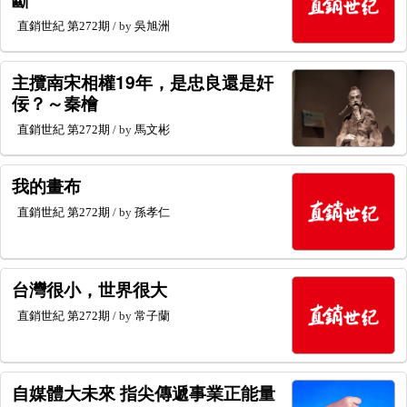
直銷世紀
第272期
/ by
吳旭洲
主攬南宋相權19年，是忠良還是奸
佞？～秦檜
直銷世紀
第272期
/ by
馬文彬
我的畫布
直銷世紀
第272期
/ by
孫孝仁
台灣很小，世界很大
直銷世紀
第272期
/ by
常子蘭
自媒體大未來 指尖傳遞事業正能量