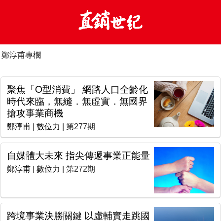
鄭淳甫專欄
聚焦「O型消費」 網路人口全齡化
時代來臨，無縫．無虛實．無國界
搶攻事業商機
鄭淳甫
|
數位力
| 第277期
自媒體大未來 指尖傳遞事業正能量
鄭淳甫
|
數位力
| 第272期
跨境事業決勝關鍵 以虛輔實走跳國