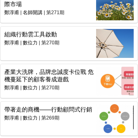
際市場
鄭淳甫
|
名師開講
| 第271期
組織行動雲工具啟動
鄭淳甫
|
數位力
| 第270期
產業大洗牌，品牌忠誠度卡位戰 危
機蔓延下的顧客養成遊戲
鄭淳甫
|
數位力
| 第270期
帶著走的商機——行動顧問式行銷
鄭淳甫
|
數位力
| 第269期