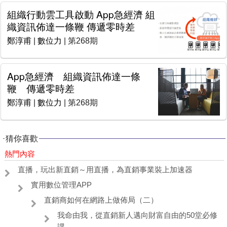
組織行動雲工具啟動 App急經濟 組
織資訊佈達一條鞭 傳遞零時差
鄭淳甫
|
數位力
| 第268期
App急經濟 組織資訊佈達一條
鞭 傳遞零時差
鄭淳甫
|
數位力
| 第268期
猜你喜歡
熱門內容
直播，玩出新直銷～用直播，為直銷事業裝上加速器
實用數位管理APP
直銷商如何在網路上做佈局（二）
我命由我，從直銷新人邁向財富自由的50堂必修
課