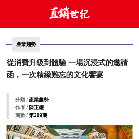
產業趨勢
從消費升級到體驗 一場沉浸式的邀請
函，一次精緻難忘的文化饗宴
分類 /
產業趨勢
作者 /
陳正耀
期數 /
第389期