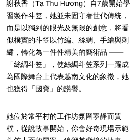
謝秋香（Tạ Thu Hương）自7歲開始學
習製作斗笠，她並未固守著世代傳統，
而是以獨到的眼光及無限的創意，將看
似樸實的斗笠以竹編、絲綢、手繪與刺
繡，轉化為一件件精美的藝術品 ——
「絲綢斗笠」，使絲綢斗笠系列一躍成
為國際舞台上代表越南文化的象徵，她
也獲得「國寶」的讚譽。
她位於常平村的工作坊氛圍寧靜而質
樸，從說故事開始，你會好奇現場示範