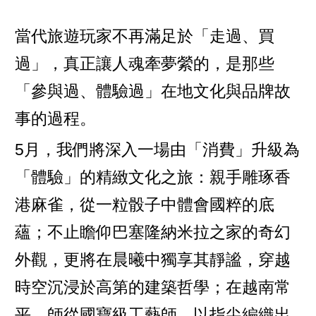
當代旅遊玩家不再滿足於「走過、買
過」，真正讓人魂牽夢縈的，是那些
「參與過、體驗過」在地文化與品牌故
事的過程。
5月，我們將深入一場由「消費」升級為
「體驗」的精緻文化之旅：親手雕琢香
港麻雀，從一粒骰子中體會國粹的底
蘊；不止瞻仰巴塞隆納米拉之家的奇幻
外觀，更將在晨曦中獨享其靜謐，穿越
時空沉浸於高第的建築哲學；在越南常
平，師從國寶級工藝師，以指尖編織出