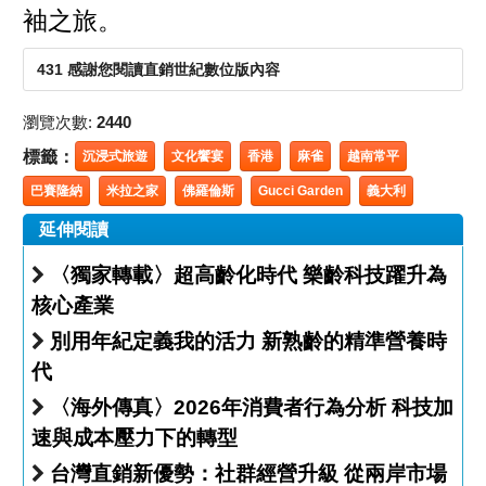
袖之旅。
431 感謝您閱讀直銷世紀數位版內容
瀏覽次數:
2440
標籤：
沉浸式旅遊
文化饗宴
香港
麻雀
越南常平
巴賽隆納
米拉之家
佛羅倫斯
Gucci Garden
義大利
延伸閱讀
〈獨家轉載〉超高齡化時代 樂齡科技躍升為
核心產業
別用年紀定義我的活力 新熟齡的精準營養時
代
〈海外傳真〉2026年消費者行為分析 科技加
速與成本壓力下的轉型
台灣直銷新優勢：社群經營升級 從兩岸市場