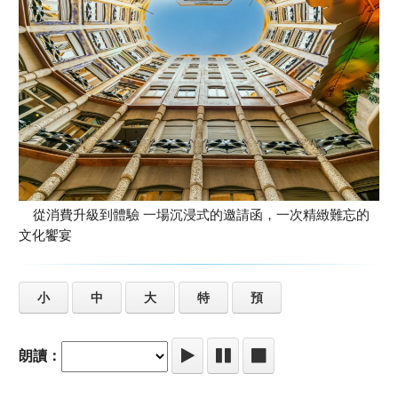
從消費升級到體驗 一場沉浸式的邀請函，一次精緻難忘的
文化饗宴
小
中
大
特
預
朗讀：