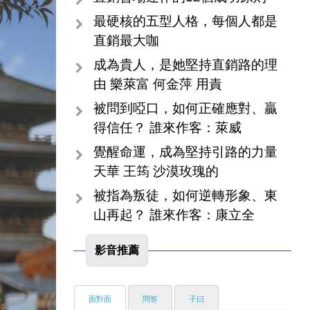
最硬核的五型人格，每個人都是
直銷最大咖
成為貴人，是她堅持直銷路的理
由 樂萊富 何金萍 用責
被問到啞口，如何正確應對、贏
得信任？ 誰來作客：萊威
覺醒命運，成為堅持引路的力量
天華 王筠 沙漠玫瑰的
被指為叛徒，如何逆轉形象、東
山再起？ 誰來作客：康立全
影音推薦
面對面
問答
子曰