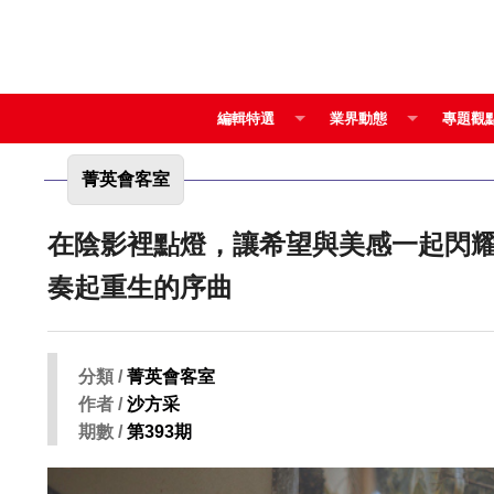
編輯特選
業界動態
專題觀
菁英會客室
在陰影裡點燈，讓希望與美感一起閃耀 康見 涂瑛真 以溫潤藝術與精準健康，為每段生
奏起重生的序曲
分類 /
菁英會客室
作者 /
沙方采
期數 /
第393期