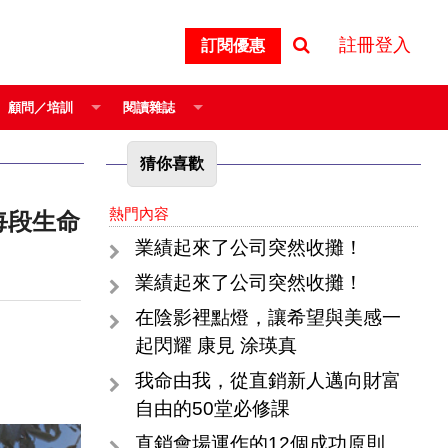
註冊登入
訂閱優惠
顧問／培訓
閱讀雜誌
猜你喜歡
熱門內容
業績起來了公司突然收攤！
業績起來了公司突然收攤！
在陰影裡點燈，讓希望與美感一
起閃耀 康見 涂瑛真
我命由我，從直銷新人邁向財富
自由的50堂必修課
直銷會場運作的12個成功原則