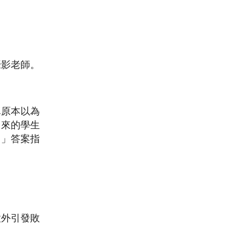
攝影老師。
。
真原本以為
出來的學生
？」答案指
意外引發敗