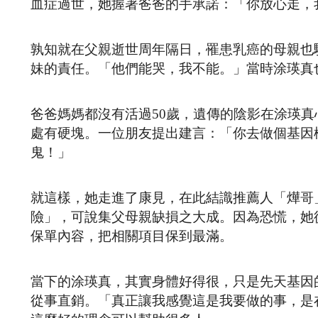
血症過世，她握著爸爸的手承諾：「你放心走，
孰知就在父親逝世周年隔日，罹患乳癌的母親也
妹的責任。「他們能哭，我不能。」當時涂瑛真
爸爸媽媽都沒有活過50歲，遺傳的陰影在涂瑛真
處有硬塊。一位朋友提出建言：「你去做個基因
鬼！」
就這樣，她走進了康見，在此結識推薦人「燁哥
險」，可說集父母親缺損之大成。因為恐慌，她
保單內容，把相關項目保到最滿。
當下的涂瑛真，其實身體好得很，只是先天基因
從事直銷。「真正讓我感覺這是我要做的事，是