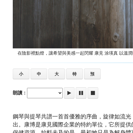
在陰影裡點燈
小
中
大
特
預
朗讀：
鋼琴與提琴共譜一首首優雅的序曲，旋律如流光
出。康博是康見國際企業的特約單位，它所提供
保健資源，始料未及的是，最初她只是為解身體