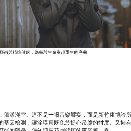
，讓希望與美感一起閃耀 康見 涂瑛真 以溫潤藝術與精準健康，為每段生命奏起重生的序曲
，蕩漾滿室。這不是一場音樂饗宴，而是新竹康博診
的基因檢測，讓涂瑛真既免於提心吊膽的忖度、又擁
可能的隱憂，怎知迎來花團錦簇的事業第二春。