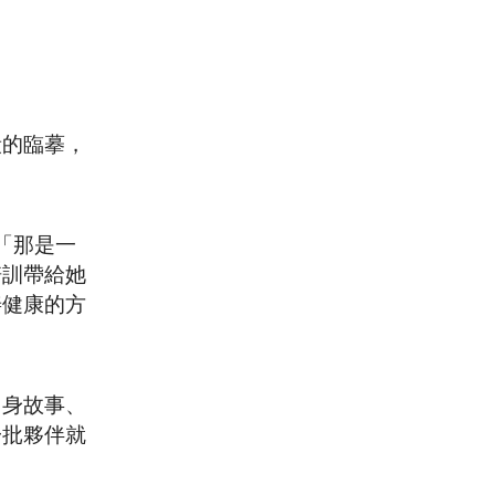
段的臨摹，
「那是一
培訓帶給她
善健康的方
自身故事、
一批夥伴就