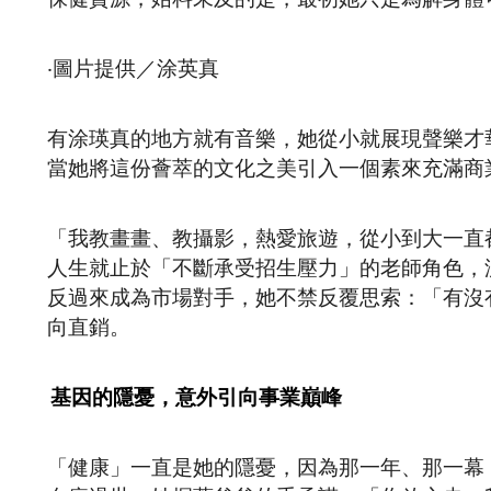
‧圖片提供／涂英真
有涂瑛真的地方就有音樂，她從小就展現聲樂才
當她將這份薈萃的文化之美引入一個素來充滿商
「我教畫畫、教攝影，熱愛旅遊，從小到大一直
人生就止於「不斷承受招生壓力­」的老師角色
反過來成為市場對手，她不禁反覆思索：「有沒
向直銷。
基因的隱憂，意外引向事業巔峰
「健康」一直是她的隱憂，因為那一年、那一幕