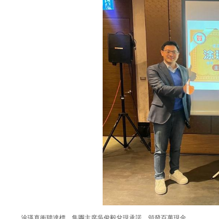
涂瑛真衝聘達標，集團主席吳俊毅兌現承諾，頒發百萬現金。