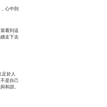
力，心中則
。當看到這
繼續走下去
立足於人
，不是自己
織與和諧。