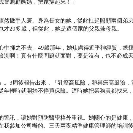
我會照顧媽媽，把家撐起來！」
驟然撒手人寰。身為長女的她，從此扛起照顧兩個弟
也才20多歲，但從此，她是這個家的父親兼母親。
心中揮之不去。49歲那年，她焦慮得近乎神經質，總
檢測啊！真有什麼問題就面對，要是沒有，也不必成
」。3周後報告出來，「乳癌高風險，卵巢癌高風險，
從年輕時就開始不停買保險。這時她把業務員都找來
的警訊，讓她對預防醫學格外重視。她關心的是健康
在我參加公司辦的、三天兩夜精準健康管理師的培訓