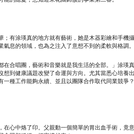
華；有涂瑛真的地方就有藝術，她是木器彩繪和手機
業氣息的領域，也為之注入了意想不到的柔軟與格調
都在合唱團，藝術和音樂就是我生活的全部。」涂瑛
，沒想到健康議題改變了命運與方向。尤其當悉心培養
有一種工作能夠永續、並且以團隊合作取代同業競爭
，在心中烙了印。父親動一個簡單的胃出血手術，竟