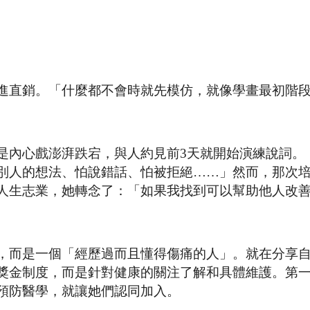
進直銷。「什麼都不會時就先模仿，就像學畫最初階
是內心戲澎湃跌宕，與人約見前3天就開始演練說詞。
別人的想法、怕說錯話、怕被拒絕……」然而，那次
人生志業，她轉念了：「如果我找到可以幫助他人改
，而是一個「經歷過而且懂得傷痛的人」。就在分享
獎金制度，而是針對健康的關注了解和具體維護。第
預防醫學，就讓她們認同加入。