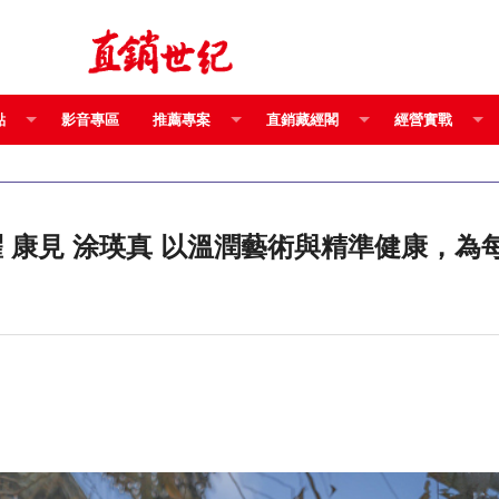
點
影音專區
推薦專案
直銷藏經閣
經營實戰
命