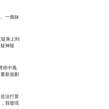
弟、一個妹
懷疑身上到
天疑神疑
胃癌中風
，重新規劃
，並沒打算
後，我發現