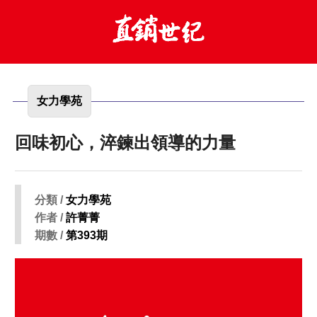
女力學苑
回味初心，淬鍊出領導的力量
分類 /
女力學苑
作者 /
許菁菁
期數 /
第393期