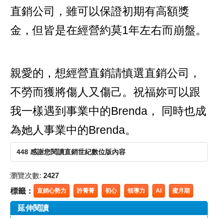
直銷公司，雖可以保證初期有高額獎
金，但皆是在經營約莫1年左右而崩盤。
親愛的，想經營直銷請慎選直銷公司，
不勞而獲將傷人又傷己。祝福妳可以跟
我一樣遇到事業中的Brenda， 同時也成
為她人事業中的Brenda。
448 感謝您閱讀直銷世紀數位版內容
瀏覽次數:
2427
標籤：
直銷心勢力
許菁菁
初心
領導力
AI
蜜月期
延伸閱讀