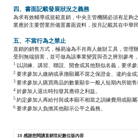
四、書面記載發展狀況之義務
為求有效輔導或規範直銷，中央主管機關必須有足夠之
業應於主要營業所備置書面資料，按月記載其在中華
五、不當行為之禁止
直銷的銷售方式，極易淪為不肖商人斂財工具，管理辦
受到無端損害，並可做為該事業變質與否之辨別參考
1.
以訓練、講習、聯誼、開會或其他類似名義，要求參
2.
要求參加人繳納或承擔顯屬不當之保證金、違約金或
3.
要求參加人購買商品的數量顯非一般人短期內所能售
4.
於參加人退出時扣發其應得之利益。
5.
約定參加人再給付與成本顯不相當之訓練費用或顯屬
6.
要求參加人負擔其他顯示公平之義務。
10 感謝您閱讀直銷世紀數位版內容