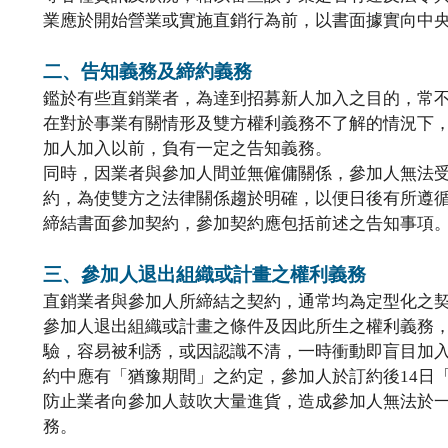
業應於開始營業或實施直銷行為前，以書面據實向中
二、告知義務及締約義務
鑑於有些直銷業者，為達到招募新人加入之目的，常
在對於事業有關情形及雙方權利義務不了解的情況下
加人加入以前，負有一定之告知義務。
同時，因業者與參加人間並無僱傭關係，參加人無法
約，為使雙方之法律關係趨於明確，以便日後有所遵
締結書面參加契約，參加契約應包括前述之告知事項
三、參加人退出組織或計畫之權利義務
直銷業者與參加人所締結之契約，通常均為定型化之
參加人退出組織或計畫之條件及因此所生之權利義務
驗，容易被利誘，或因認識不清，一時衝動即盲目加
約中應有「猶豫期間」之約定，參加人於訂約後14日
防止業者向參加人鼓吹大量進貨，造成參加人無法於
務。