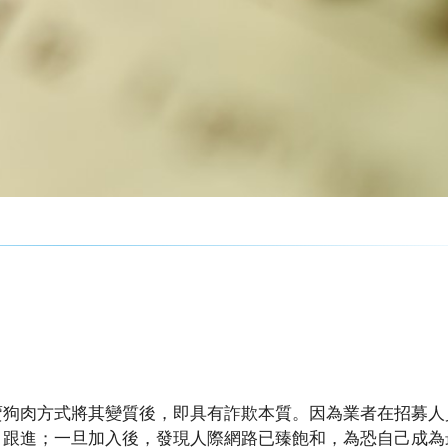
賣狗肉方式將其變質後，即具有詐欺本質。因為業者在招募人
目跟進；一旦加入後，發現人際網路已臻飽和，為恐自己成為