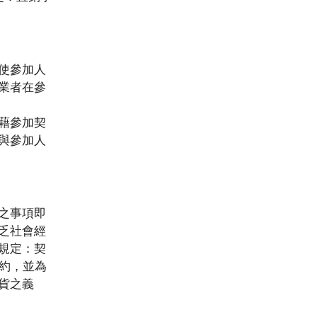
使參加人
業者在參
藉參加契
與參加人
之事項即
乏社會經
規定：契
約，並為
貨之義