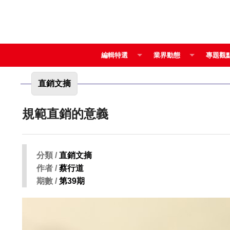
編輯特選
業界動態
專題觀
直銷文摘
規範直銷的意義
分類 /
直銷文摘
作者 /
蔡行道
期數 /
第39期