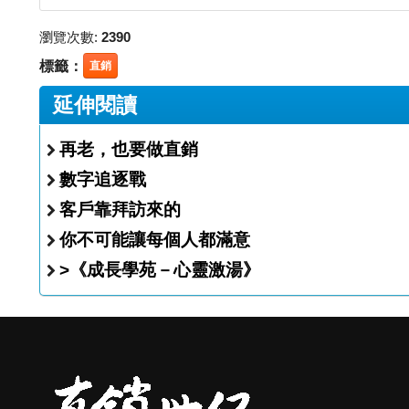
瀏覽次數:
2390
標籤：
直銷
延伸閱讀
再老，也要做直銷
數字追逐戰
客戶靠拜訪來的
你不可能讓每個人都滿意
>《成長學苑－心靈激湯》