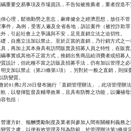
隱瞞重要交易事項及市場資訊，不告知被推薦者，重者捏造不
僥倖心理，鬆弛勤勞之意志，麻痺健全之經濟思想，放任不管
家事件」為例，受害人遍及全省各地，訴訟案件（被控詐欺罪
法外，引起社會上之爭議與不安，足見直銷立法之迫切性。
基礎，自應立法加以禁止。至於正當的直銷，乃行銷方式之一
工具，再加上其本身具有訪問販賣及招募人員之特性，在販賣
隱瞞事實或其他不正當方式，推銷出售商品給消費者或招募人
變質設計，但此種不當之訪販及招募手法，仍有加以管理之必
明文加以禁止（第23條第1項），另對於一般之直銷，則採
以防變質。
會於81弗2月28日發布施行「直銷管理辦法」，此項管理辦
正軌，以發揮監督及輔導效果，且具有防弊之功能，以彌補母
內容包括：
、營運方針、報酬獎勵制度及業者與參加人間有關權利義務之
變質之虞，以便有效管理及預為防範，於管理辦法第3條規