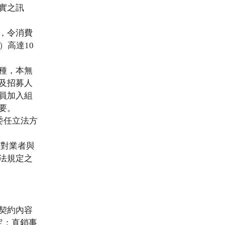
實之訊
，令消費
）高達10
種，本無
及招募人
員加入組
要。
委任立法方
法對業者與
法規定之
契約內容
定：直銷事