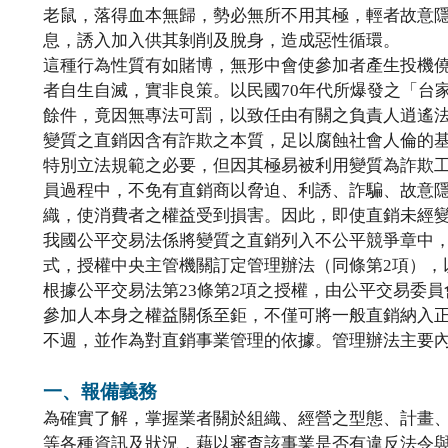
老鼠，落得血本無歸，勢必無所不用其極，輕者故意
息，誘入加入供其剝削及脫身，造成惡性循環。
這種行為性質有如賭博，無形中會使參加者產生投機
者自生自滅，實非良策。以民國70年代所爆發之「台
餘件，竟因無專法可罰，以致任由有關之負責人逍遙
變質之直銷因含有詐欺之本質，足以腐蝕社會人倫的
特別立法規範之必要，但因其極易被利用變質為詐欺
員過程中，不免有直銷商以脅迫、利誘、詐騙、故意
織，使消費者之權益受到損害。因此，即使直銷未經
我國公平交易法係將變質之直銷列入不公平競爭章中，
式，授權中央主管機關訂定管理辦法（同條第2項），
根據公平交易法第23條第2項之授權，由公平交易委員
參加人本身之權益關係至鉅，不僅可將一般直銷納入
不週，並作為對直銷事業管理的依據。管理辦法主要
一、報備義務
為確實了解，掌握業者關於組織、經營之型態、計畫
等各種資訊及狀況，藉以審查該事業是否有違反法令與