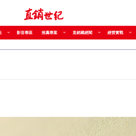
點
影音專區
推薦專案
直銷藏經閣
經營實戰