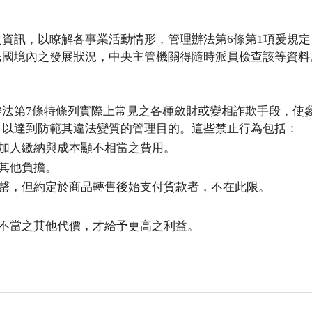
資訊，以瞭解各事業活動情形，管理辦法第6條第1項爰規定
民國境內之發展狀況，中央主管機關得隨時派員檢查該等資料
法第7條特條列實際上常見之各種斂財或變相詐欺手段，使
，以達到防範其違法變質的管理目的。這些禁止行為包括：
加人繳納與成本顯不相當之費用。
其他負擔。
罄，但約定於商品轉售後始支付貨款者，不在此限。
不當之其他代價，才給予更高之利益。