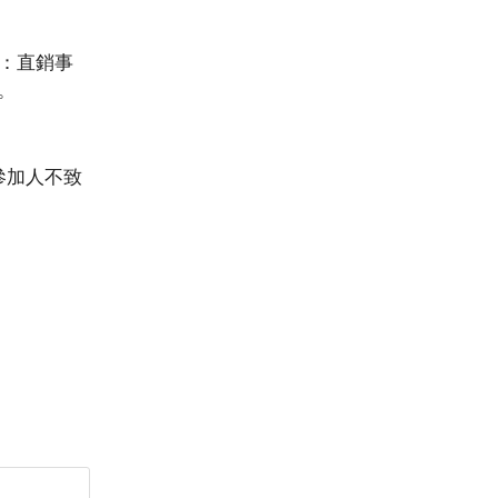
：直銷事
。
參加人不致