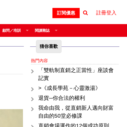
註冊登入
訂閱優惠
顧問／培訓
閱讀雜誌
猜你喜歡
熱門內容
「雙軌制直銷之正當性」座談會
記實
>《成長學苑－心靈激湯》
退貨─你合法的權利
我命由我，從直銷新人邁向財富
自由的50堂必修課
直銷會場運作的12個成功原則