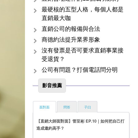
最硬核的五型人格，每個人都是
直銷最大咖
直銷公司的報備與合法
商德約法提升業界形象
沒有發票是否可要求直銷事業接
受退貨？
公司有問題？打個電話問分明
影音推薦
面對面
問答
子曰
【直銷大師面對面】管至彬 EP.10｜如何把自己打
造成邀約高手？