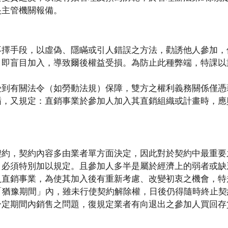
央主管機關報備。
不擇手段，以虛偽、隱瞞或引人錯誤之方法，勸誘他人參加，
，即盲目加入，導致爾後權益受損。為防止此種弊端，特課以
受到有關法令（如勞動法規）保障，雙方之權利義務關係僅憑
循，又規定：直銷事業於參加人加入其直銷組織或計畫時，應
。
契約，契約內容多由業者單方面決定，因此對於契約中最重要
，必須特別加以規定。且參加人多半是屬於經濟上的弱者或缺
入直銷事業，為使其加入後有重新考慮、改變初衷之機會，特
「猶豫期間」內，雖未行使契約解除權，日後仍得隨時終止契
一定期間內銷售之問題，復規定業者有向退出之參加人買回存