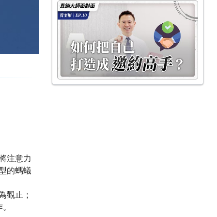
將注意力
型的螞蟻
為觀止；
作。