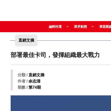
編輯特選
業界動態
專題觀
直銷文摘
部署最佳卡司，發揮組織最大戰力
分類 /
直銷文摘
作者 /
余志清
期數 /
第74期