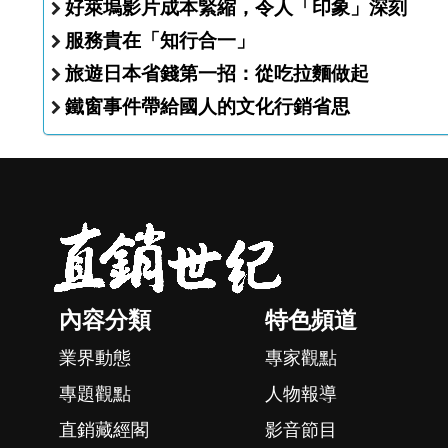
好萊塢影片成本緊縮，令人「印象」深刻
服務貴在「知行合一」
旅遊日本省錢第一招：從吃拉麵做起
鐵窗事件帶給國人的文化行銷省思
內容分類
特色頻道
業界動態
專家觀點
專題觀點
人物報導
直銷藏經閣
影音節目