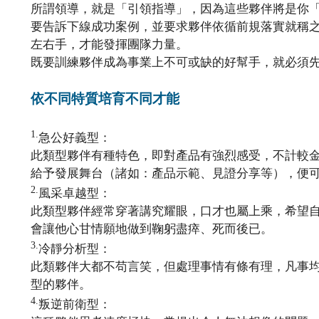
所謂領導，就是「引領指導」，因為這些夥伴將是你
要告訴下線成功案例，並要求夥伴依循前規落實就稱
左右手，才能發揮團隊力量。
既要訓練夥伴成為事業上不可或缺的好幫手，就必須
依不同特質培育不同才能
1.
急公好義型：
此類型夥伴有種特色，即對產品有強烈感受，不計較
給予發展舞台（諸如：產品示範、見證分享等），便
2.
風采卓越型：
此類型夥伴經常穿著講究耀眼，口才也屬上乘，希望
會讓他心甘情願地做到鞠躬盡瘁、死而後已。
3.
冷靜分析型：
此類夥伴大都不苟言笑，但處理事情有條有理，凡事
型的夥伴。
4.
叛逆前衛型：