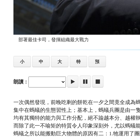
部署最佳卡司，發揮組織最大戰力
小
中
大
特
預
朗讀：
一次偶然發現，前晚吃剩的餅乾在一夕之間竟全成為
集中在螞蟻的生態習性上；基本上，螞蟻兵團是由一
均有其獨特的能力與工作分配，絕不踰越本分、越權
而除了此一不喻矩的特質令人印象深刻外，尤以螞蟻
螞蟻之所以能搬動巨大物體的原因有二：1.牠運用了