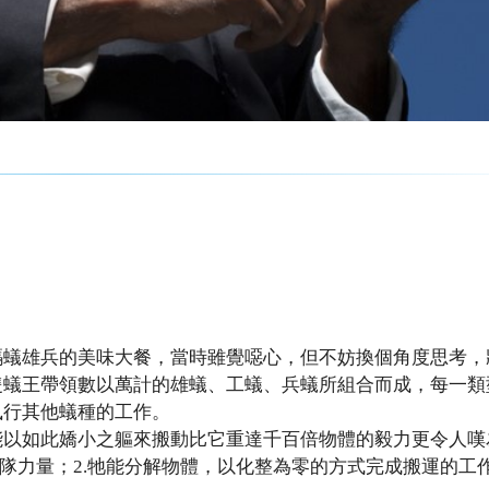
螞蟻雄兵的美味大餐，當時雖覺噁心，但不妨換個角度思考，
隻蟻王帶領數以萬計的雄蟻、工蟻、兵蟻所組合而成，每一類
執行其他蟻種的工作。
能以如此嬌小之軀來搬動比它重達千百倍物體的毅力更令人嘆
團隊力量；2.牠能分解物體，以化整為零的方式完成搬運的工