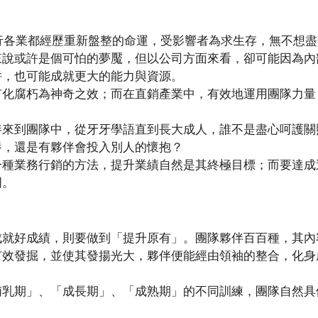
各行各業都經歷重新盤整的命運，受影響者為求生存，無不想
來說或許是個可怕的夢魘，但以公司方面來看，卻可能因為內
併，也可能成就更大的能力與資源。
有化腐朽為神奇之效；而在直銷產業中，有效地運用團隊力量
伴來到團隊中，從牙牙學語直到長大成人，誰不是盡心呵護關
養，還是有夥伴會投入別人的懷抱？
一種業務行銷的方法，提升業績自然是其終極目標；而要達成
門。
成就好成績，則要做到「提升原有」。團隊夥伴百百種，其內
有效發掘，並使其發揚光大，夥伴便能經由領袖的整合，化身
哺乳期」、「成長期」、「成熟期」的不同訓練，團隊自然具