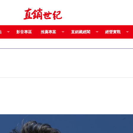
點
影音專區
推薦專案
直銷藏經閣
經營實戰