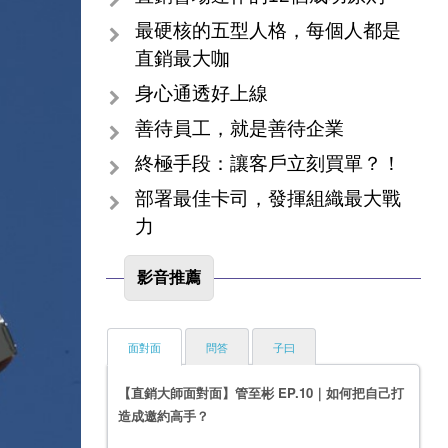
最硬核的五型人格，每個人都是
直銷最大咖
身心通透好上線
善待員工，就是善待企業
終極手段：讓客戶立刻買單？！
部署最佳卡司，發揮組織最大戰
力
影音推薦
面對面
問答
子曰
【直銷大師面對面】管至彬 EP.10｜如何把自己打
造成邀約高手？