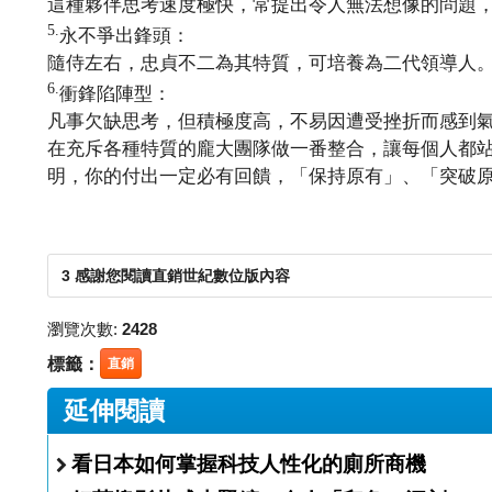
這種夥伴思考速度極快，常提出令人無法想像的問題
5.
永不爭出鋒頭：
隨侍左右，忠貞不二為其特質，可培養為二代領導人
6.
衝鋒陷陣型：
凡事欠缺思考，但積極度高，不易因遭受挫折而感到
在充斥各種特質的龐大團隊做一番整合，讓每個人都
明，你的付出一定必有回饋，「保持原有」、「突破
3 感謝您閱讀直銷世紀數位版內容
瀏覽次數:
2428
標籤：
直銷
延伸閱讀
看日本如何掌握科技人性化的廁所商機