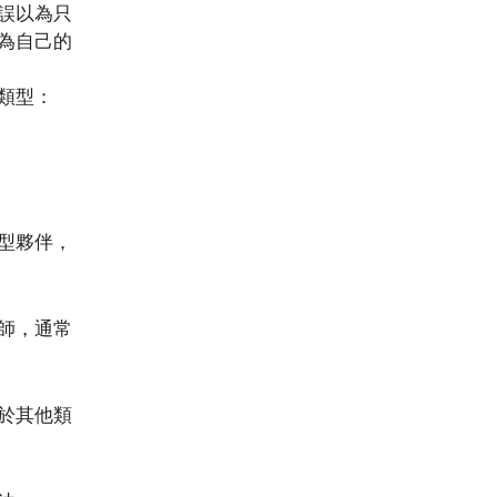
誤以為只
為自己的
類型：
型夥伴，
師，通常
於其他類