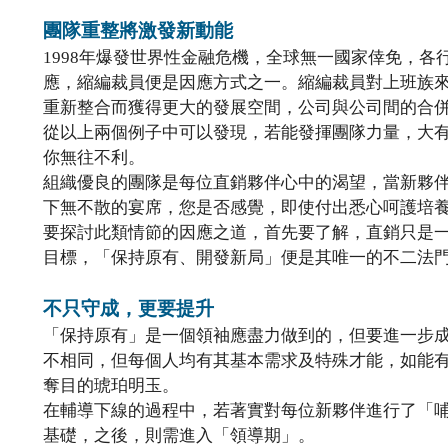
團隊重整將激發新動能
1998年爆發世界性金融危機，全球無一國家倖免，
應，縮編裁員便是因應方式之一。縮編裁員對上班族
重新整合而獲得更大的發展空間，公司與公司間的合
從以上兩個例子中可以發現，若能發揮團隊力量，大
你無往不利。
組織優良的團隊是每位直銷夥伴心中的渴望，當新夥
下無不散的宴席，您是否感覺，即使付出悉心呵護培
要探討此類情節的因應之道，首先要了解，直銷只是
目標，「保持原有、開發新局」便是其唯一的不二法
不只守成，更要提升
「保持原有」是一個領袖應盡力做到的，但要進一步
不相同，但每個人均有其基本需求及特殊才能，如能
奪目的琥珀明玉。
在輔導下線的過程中，若著實對每位新夥伴進行了「
基礎，之後，則需進入「領導期」。