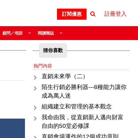
註冊登入
訂閱優惠
顧問／培訓
閱讀雜誌
猜你喜歡
熱門內容
直銷未來學（二）
陌生行銷必勝利器---8種能力讓你
成為萬人迷
組織建立和管理的基本觀念
我命由我，從直銷新人邁向財富
自由的50堂必修課
直銷會場運作的12個成功原則