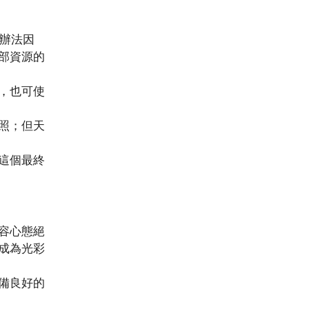
盡辦法因
部資源的
，也可使
照；但天
這個最終
容心態絕
成為光彩
備良好的