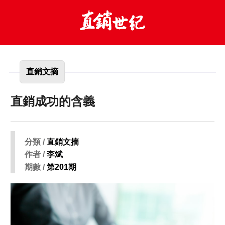
直銷文摘
直銷成功的含義
分類 /
直銷文摘
作者 /
李斌
期數 /
第201期