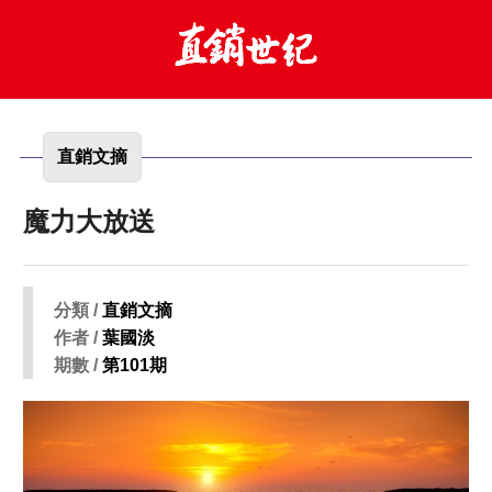
直銷文摘
魔力大放送
分類 /
直銷文摘
作者 /
葉國淡
期數 /
第101期