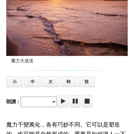
魔力大放送
小
中
大
特
預
朗讀：
魔力千變萬化，各有巧妙不同。它可以是塑造