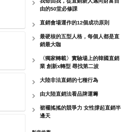
我命由我，從直銷新人邁向財富自
由的50堂必修課
直銷會場運作的12個成功原則
最硬核的五型人格，每個人都是直
銷最大咖
〈獨家轉載〉實驗場上的韓國直銷
業 創新x轉型 尋找第二波
大陸非法直銷的七種行為
由大陸直銷法看品牌運籌
裙襬搖搖的競爭力 女性撐起直銷半
邊天