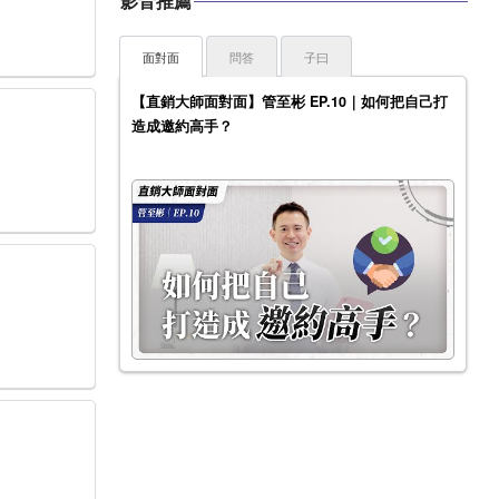
影音推薦
面對面
問答
子曰
【直銷大師面對面】管至彬 EP.10｜如何把自己打
造成邀約高手？