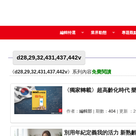
編輯特選
業界動態
專題觀
d28,29,32,431,437,442v
《
d28,29,32,431,437,442v
》系列內容
免費閱讀
〈獨家轉載〉超高齡化時代 
作者：
編輯部
| 期數：
404
| 更新 ：20
別用年紀定義我的活力 新熟