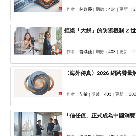
作者：
林政榮
| 期數：
404
| 更新 ：20
拒絕「
作者：
曹瑀倢
| 期數：
403
| 更新 ：20
〈海外傳真〉2026 網路聲
作者：
艾敏
| 期數：
403
| 更新 ：202
「信任值」正式成為中國消費