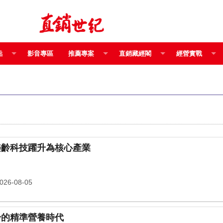
點
影音專區
推薦專案
直銷藏經閣
經營實戰
樂齡科技躍升為核心產業
26-08-05
齡的精準營養時代