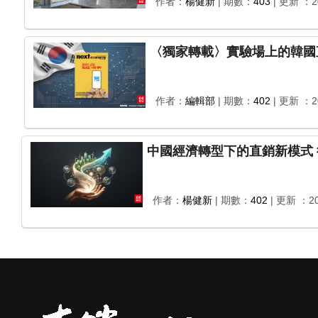
作者：
楊健新
| 期數：
403
| 更新 ：20
〈獨家轉載〉實驗場上的韓國
作者：
編輯部
| 期數：
402
| 更新 ：20
作者：
楊健新
| 期數：
402
| 更新 ：20