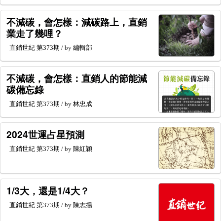
不減碳，會怎樣：減碳路上，直銷
業走了幾哩？
直銷世紀
第373期
/ by
編輯部
不減碳，會怎樣：直銷人的節能減
碳備忘錄
直銷世紀
第373期
/ by
林忠成
2024世運占星預測
直銷世紀
第373期
/ by
陳紅穎
1/3大，還是1/4大？
直銷世紀
第373期
/ by
陳志揚