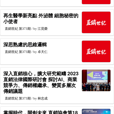
再生醫學新亮點 外泌體 細胞秘密的
小使者
直銷世紀
第373期
/ by
江晃榮
深思熟慮的思維邏輯
直銷世紀
第373期
/ by
卓天仁
深入直銷核心，擴大研究範疇 2023
直銷法律國際研討會 探討AI、商業
競爭力、傳銷權繼承、變質多層次
傳銷議題
直銷世紀
第373期
/ by
林忠成
掌握時代，開創未來 直銷協會第18