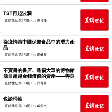
TST再起波瀾
直銷世紀
第373期
/ by
陳可任
從疫情談中國保健食品中的潛力產
品
直銷世紀
第373期
/ by
楊健新
不賣書的書店、造福大眾的博物館
源自超越金錢價值的資產——善良
直銷世紀
第373期
/ by
許菁菁
也談桶箍
直銷世紀
第373期
/ by
戴學文