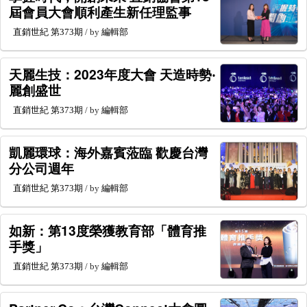
屆會員大會順利產生新任理監事
直銷世紀
第373期
/ by
編輯部
天麗生技：2023年度大會 天造時勢‧
麗創盛世
直銷世紀
第373期
/ by
編輯部
凱麗環球：海外嘉賓蒞臨 歡慶台灣
分公司週年
直銷世紀
第373期
/ by
編輯部
如新：第13度榮獲教育部「體育推
手獎」
直銷世紀
第373期
/ by
編輯部