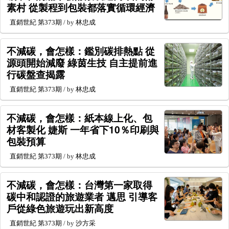
素村 從製程到包裝都落實循環經濟
直銷世紀
第373期
/ by
林忠成
不減碳，會怎樣：鑑別碳排熱點 從
源頭開始減廢 綠茵生技 自主提前進
行碳盤查揭露
直銷世紀
第373期
/ by
林忠成
不減碳，會怎樣：紙本線上化、包
材客製化 婕斯 一年省下10％印刷與
包裝預算
直銷世紀
第373期
/ by
林忠成
不減碳，會怎樣：台灣第一家取得
碳中和認證的旅遊業者 邁思 引導客
戶從綠色旅遊玩出新高度
直銷世紀
第373期
/ by
沙方采