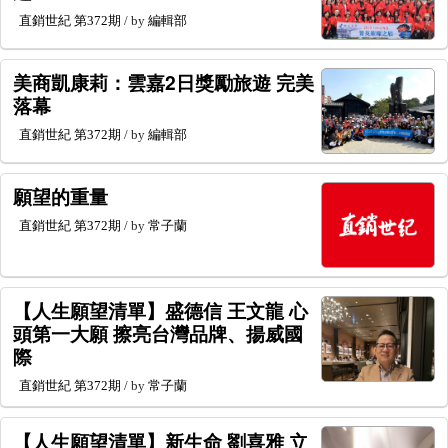
直銷世紀
第372期
/ by
編輯部
美商凱康莉：雲嘉2日獎勵旅遊 完美
落幕
直銷世紀
第372期
/ by
編輯部
願望的重量
直銷世紀
第372期
/ by
常子蘭
【人生願望清單】盛德信 王文龍 心
頭第一大願 擦亮台灣品牌、揚威國
際
直銷世紀
第372期
/ by
常子蘭
【人生願望清單】新生命 劉喜雅 立