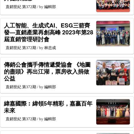
直銷世紀
第372期
/ by
編輯部
人工智能、生成式AI、ESG三箭齊
發—直銷產業再創高峰 2023年第28
屆直銷管理研討會
直銷世紀
第372期
/ by
林忠成
傳銷公會攜手傳情遞愛協會 《地圖
的盡頭》再出江湖，票房收入捐做
公益
直銷世紀
第372期
/ by
編輯部
緯嘉國際︰緯領5年精彩，嘉贏百年
未來
直銷世紀
第372期
/ by
編輯部