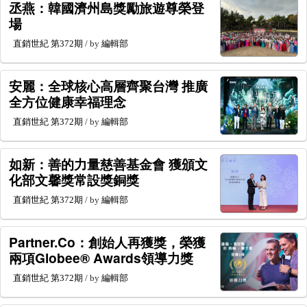
丞燕：韓國濟州島獎勵旅遊尊榮登
場
直銷世紀
第372期
/ by
編輯部
安麗：全球核心高層齊聚台灣 推廣
全方位健康幸福理念
直銷世紀
第372期
/ by
編輯部
如新：善的力量慈善基金會 獲頒文
化部文馨獎常設獎銅獎
直銷世紀
第372期
/ by
編輯部
Partner.Co：創始人再獲獎，榮獲
兩項Globee® Awards領導力獎
直銷世紀
第372期
/ by
編輯部