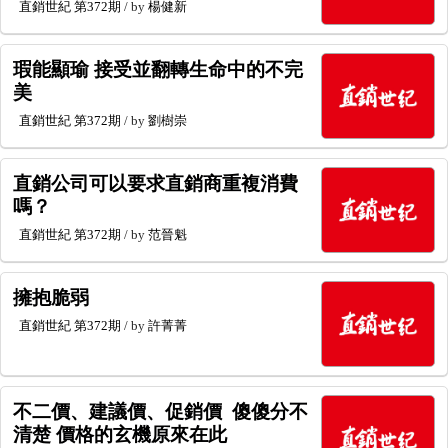
直銷世紀
第372期
/ by
楊健新
瑕能顯瑜 接受並翻轉生命中的不完
美
直銷世紀
第372期
/ by
劉樹崇
直銷公司可以要求直銷商重複消費
嗎？
直銷世紀
第372期
/ by
范晉魁
擁抱脆弱
直銷世紀
第372期
/ by
許菁菁
不二價、建議價、促銷價 傻傻分不
清楚 價格的玄機原來在此