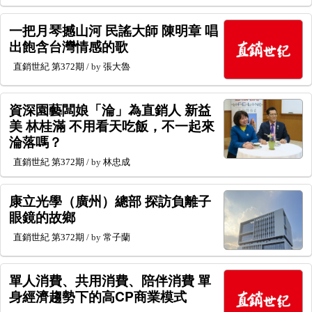
一把月琴撼山河 民謠大師 陳明章 唱
出飽含台灣情感的歌
直銷世紀
第372期
/ by
張大魯
資深園藝闆娘「淪」為直銷人 新益
美 林桂滿 不用看天吃飯，不一起來
淪落嗎？
直銷世紀
第372期
/ by
林忠成
康立光學（廣州）總部 探訪負離子
眼鏡的故鄉
直銷世紀
第372期
/ by
常子蘭
單人消費、共用消費、陪伴消費 單
身經濟趨勢下的高CP商業模式