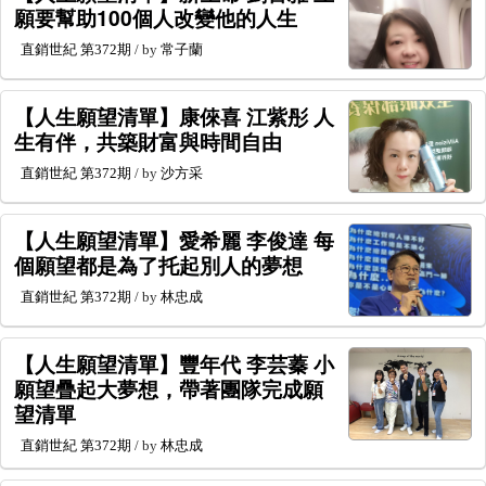
願要幫助100個人改變他的人生
直銷世紀
第372期
/ by
常子蘭
【人生願望清單】康倈喜 江紫彤 人
生有伴，共築財富與時間自由
直銷世紀
第372期
/ by
沙方采
【人生願望清單】愛希麗 李俊達 每
個願望都是為了托起別人的夢想
直銷世紀
第372期
/ by
林忠成
【人生願望清單】豐年代 李芸蓁 小
願望疊起大夢想，帶著團隊完成願
望清單
直銷世紀
第372期
/ by
林忠成