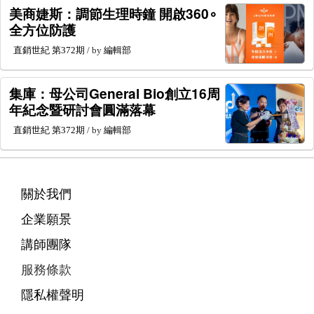
美商婕斯：調節生理時鐘 開啟360∘
全方位防護
直銷世紀
第372期
/ by
編輯部
集庫：母公司General Bio創立16周
年紀念暨研討會圓滿落幕
直銷世紀
第372期
/ by
編輯部
關於我們
企業願景
講師團隊
服務條款
隱私權聲明