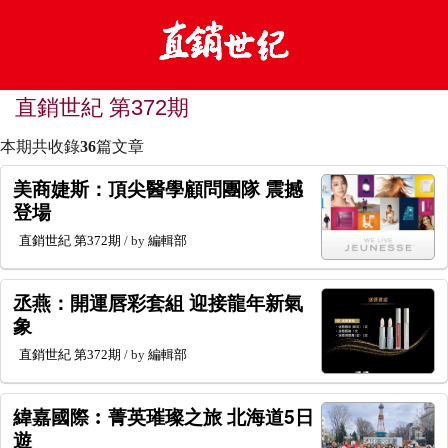
直銷世紀 第372期
本期共收錄
36
篇文章
美商婕斯：頂尖醫學顧問團隊 震撼
登場
直銷世紀
第372期
/ by
編輯部
丞燕：開運唇彩套組 迎接龍年新氣
象
直銷世紀
第372期
/ by
編輯部
緯嘉國際︰菁英璀璨之旅 北海道5日
遊