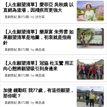
【人生願望清單】愛菲亞 吳秋娥 以
直銷為道場，因殘疾而更強大
直銷世紀
第372期
/ by
沙方采
【人生願望清單】樂萊富 朱秀雲 如
果願望清單是地圖，初衷就是指南
針
直銷世紀
第372期
/ by
林忠成
【人生願望清單】冠協 杜玉鸞 用正
向心態將願望吸引到身邊來
直銷世紀
第372期
/ by
林忠成
加捷 鍾勤旺 我77歲，有這些願望，
那你呢？
直銷世紀
第372期
/ by
林忠成