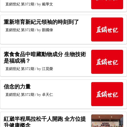
直銷世紀
第372期
/ by
戴學文
重新培育新紀元領袖的時刻到了
直銷世紀
第372期
/ by
顏國偉
素食食品中暗藏動物成分 生物技術
是福或禍？
直銷世紀
第372期
/ by
江晃榮
信念的力量
直銷世紀
第372期
/ by
卓天仁
紅崴半程馬拉松千人開跑 全方位提
升健康概念