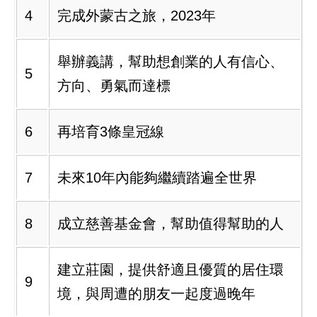
4
完成外蒙古之旅，2023年
舉辦義講，幫助想創業的人有信心、
5
方向、勇氣而達標
6
再培育3條皇冠線
7
未來10年內能夠繼續踏遍全世界
8
成立慈善基金會，幫助值得幫助的人
建立莊園，提供舒適且優質的居住環
9
境，與周遭的朋友一起度過晚年