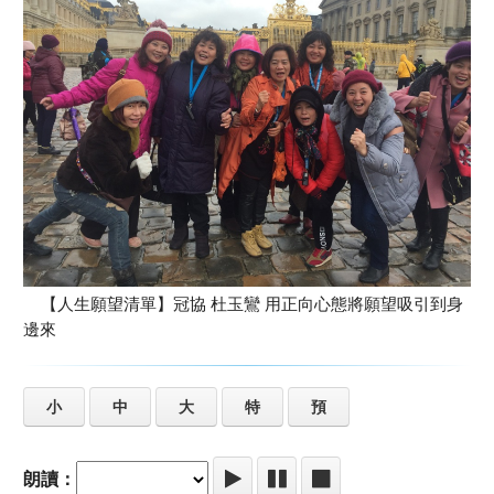
【人生願望清單】冠協 杜玉鸞 用正向心態將願望吸引到身
邊來
小
中
大
特
預
朗讀：