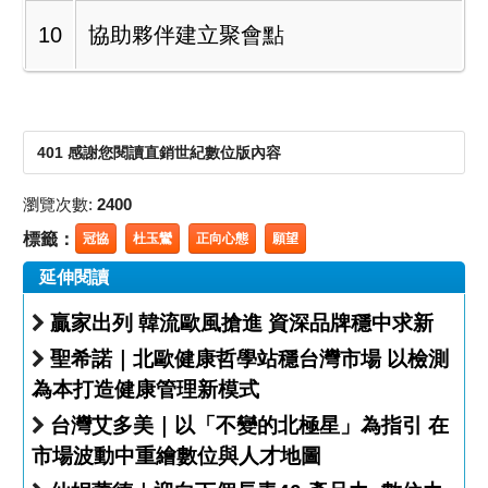
10
協助夥伴建立聚會點
401 感謝您閱讀直銷世紀數位版內容
瀏覽次數:
2400
標籤：
冠協
杜玉鸞
正向心態
願望
延伸閱讀
贏家出列 韓流歐風搶進 資深品牌穩中求新
聖希諾｜北歐健康哲學站穩台灣市場 以檢測
為本打造健康管理新模式
台灣艾多美｜以「不變的北極星」為指引 在
市場波動中重繪數位與人才地圖