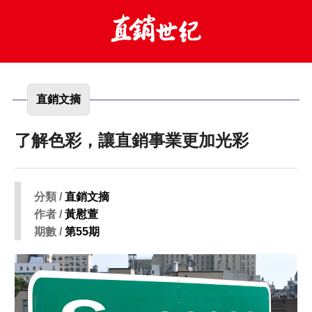
直銷文摘
了解色彩，讓直銷事業更加光彩
分類 /
直銷文摘
作者 /
黃慰萱
期數 /
第55期