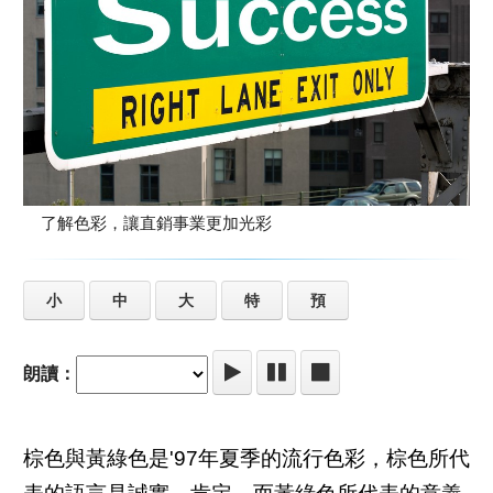
了解色彩，讓直銷事業更加光彩
小
中
大
特
預
朗讀：
棕色與黃綠色是'97年夏季的流行色彩，棕色所代