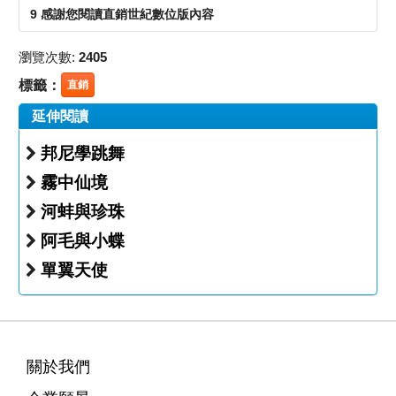
9 感謝您閱讀直銷世紀數位版內容
瀏覽次數:
2405
標籤：
直銷
延伸閱讀
邦尼學跳舞
霧中仙境
河蚌與珍珠
阿毛與小蝶
單翼天使
關於我們