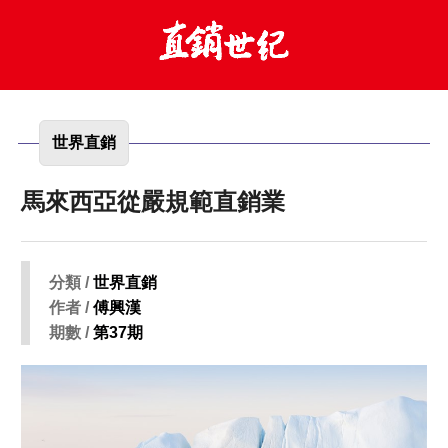
世界直銷
馬來西亞從嚴規範直銷業
分類 /
世界直銷
作者 /
傅興漢
期數 /
第37期