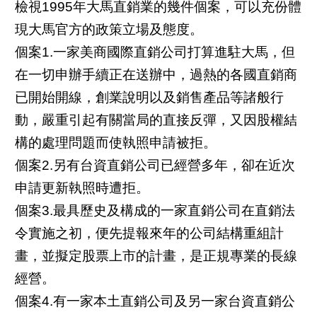
檢視1995年大馬直銷業的幾件個案，可以充份體
現大馬官方的政策立場及態度。
個案1.一家美商國際直銷公司打算進駐大馬，但
在一切申辦手續正在送辦中，過熱的各國直銷商
已開始開線，創業說明以及銷售產品等諸般行
動，嚴重引起有關當局的直接反彈，又因股權結
構的處理問題而使執照申請被拒。
個案2.另有台資直銷公司已經營多年，卻在近次
申請更新執照時遭拒。
個案3.最具歷史及構成的一家直銷公司在直銷法
令實施之初，便先提報來年的公司結構重組計
畫，並擬定股票上市的計畫，是正規專業的長線
經營。
個案4.有一家本土直銷公司及另一家台資直銷公