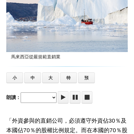
馬來西亞從嚴規範直銷業
小
中
大
特
預
朗讀：
「外資參與的直銷公司，必須遵守外資佔30％及
本國佔70％的股權比例規定。而在本國的70％股