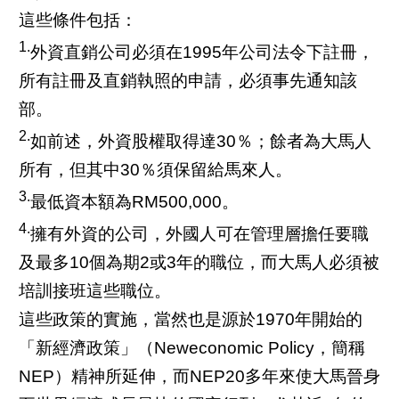
這些條件包括：
1.
外資直銷公司必須在1995年公司法令下註冊，
所有註冊及直銷執照的申請，必須事先通知該
部。
2.
如前述，外資股權取得達30％；餘者為大馬人
所有，但其中30％須保留給馬來人。
3.
最低資本額為RM500,000。
4.
擁有外資的公司，外國人可在管理層擔任要職
及最多10個為期2或3年的職位，而大馬人必須被
培訓接班這些職位。
這些政策的實施，當然也是源於1970年開始的
「新經濟政策」（Neweconomic Policy，簡稱
NEP）精神所延伸，而NEP20多年來使大馬晉身