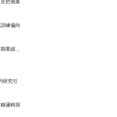
甚至把個案
育訓練偏向
短期業績，
的研究引
模糊邏輯與