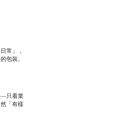
的日常」，
向的包裝。
然—只看業
自然「有樣