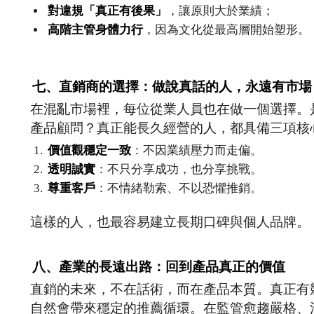
對違規「真正有後果」
，讓原則大於業績；
高階主管身體力行
，因為文化從最高層開始塑形。
七、直銷商的選擇：做說真話的人，永遠有市場
在混亂市場裡，每位從業人員也在做一個選擇。
產品顧問？真正能長久經營的人，都具備三項核
價值觀穩定一致
：不因業績壓力而走偏。
透明誠實
：不只分享成功，也分享挑戰。
尊重客戶
：不情緒勒索、不以恐懼推銷。
這樣的人，也最容易建立長期口碑與個人品牌。
八、產業的長遠出路：回到產品真正的價值
直銷的未來，不在話術，而在產品本質。真正有
自然會帶來穩定的推薦循環。在監管愈趨嚴格、