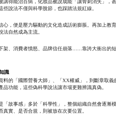
被講得能治百病，化妝品被說成能「讓骨刺消失」，
這些說法不僅與科學脫節，也踩踏法規紅線。
信心，便是壓力驅動的文化造成話術膨脹。再加上教
說法自然成為主流。
下架、消費者憤怒、品牌信任崩落……靠誇大衝出的
知識
資料的「國際營養大師」、「XX權威」，到斷章取義
產品功能，這些偽科學說法讓市場更難辨識真偽。
是「故事感」多於「科學性」，整個組織自然會逐漸
否真實、是否合規，則被放在次要位置。