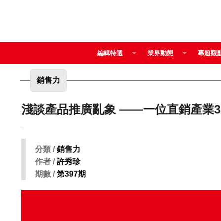
編輯特選
業界動態
專題觀
銷售力
淺談產品推廣亂象 ——一位直
分類 /
銷售力
作者 /
許秀珍
期數 /
第397期