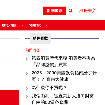
註冊登入
訂閱優惠
顧問／培訓
閱讀雜誌
猜你喜歡
熱門內容
第四消費時代來臨 消費者不再為
「品牌溢價」買單
2025～2030美國飲食指南給了什
麼！？ 直銷大健康
為什麼你不買呢？
我命由我，從直銷新人邁向財富
自由的50堂必修課