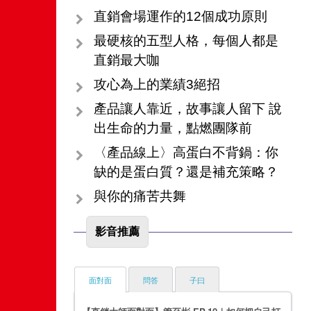
直銷會場運作的12個成功原則
最硬核的五型人格，每個人都是
直銷最大咖
攻心為上的業績3絕招
產品讓人靠近，故事讓人留下 說
出生命的力量，點燃團隊前
〈產品線上〉高蛋白不背鍋：你
缺的是蛋白質？還是補充策略？
與你的痛苦共舞
影音推薦
面對面
問答
子曰