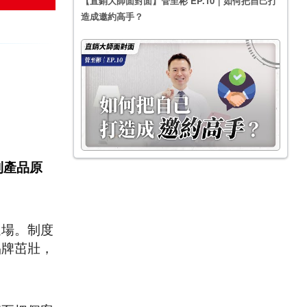
【直銷大師面對面】管至彬 EP.10｜如何把自己打
造成邀約高手？
到產品原
退場。制度
品牌茁壯，