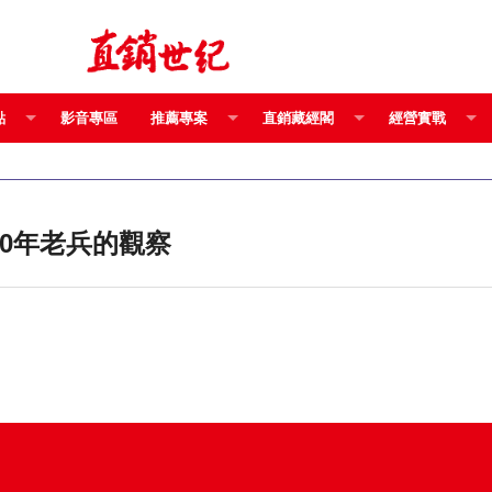
點
影音專區
推薦專案
直銷藏經閣
經營實戰
銷產業30年老兵的觀察