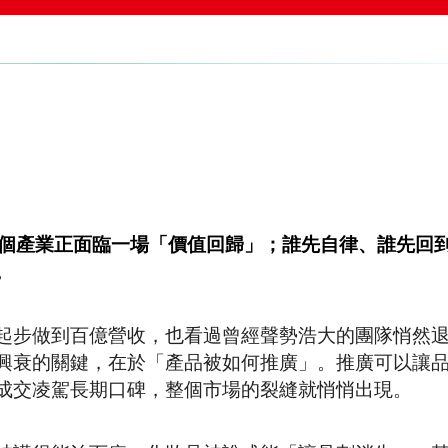
個產業正面臨一場「價值回歸」；誰先自律、誰先回
。
起步做到百億營收，也看過曾經聲勢浩大的團隊悄然
興衰的關鍵，在於「產品被如何推廣」。推廣可以讓
成交凌駕長期口碑，整個市場的裂縫就悄悄出現。