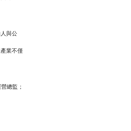
的人與公
個產業不僅
運營總監；