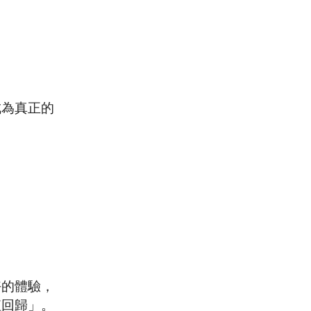
成為真正的
好的體驗，
值回歸」。