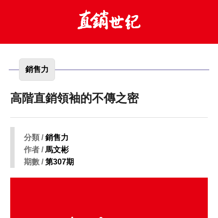
銷售力
高階直銷領袖的不傳之密
分類 /
銷售力
作者 /
馬文彬
期數 /
第307期