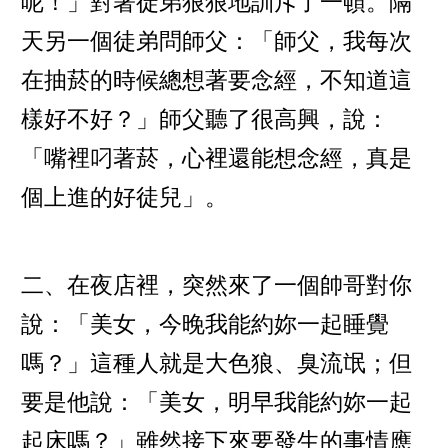
呢！」對著徒弟狠狠地訓斥了一頓。隔
天另一個徒弟問師父：「師父，我每次
在抽菸的時候總想著要念經，不知道這
樣好不好？」師父聽了很高興，說：
「嘴裡叼著菸，心裡還能想念經，真是
個上進的好徒兒」。
二、在夜店裡，突然來了一個帥哥對你
說：「美女，今晚我能約妳一起睡覺
嗎？」這種人就是大色狼、臭流氓；但
要是他說：「美女，明早我能約妳一起
起床嗎？」雖然接下來要發生的事情應