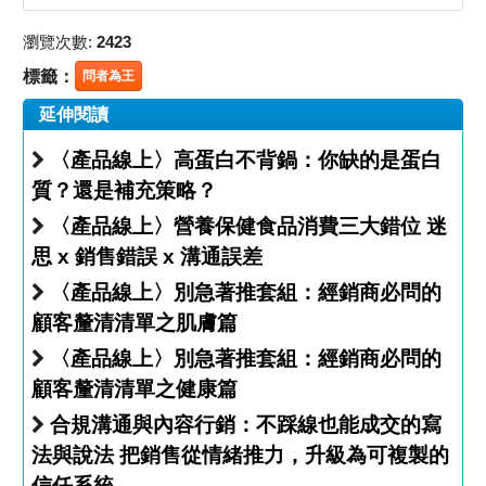
瀏覽次數:
2423
標籤：
問者為王
延伸閱讀
〈產品線上〉高蛋白不背鍋：你缺的是蛋白
質？還是補充策略？
〈產品線上〉營養保健食品消費三大錯位 迷
思 x 銷售錯誤 x 溝通誤差
〈產品線上〉別急著推套組：經銷商必問的
顧客釐清清單之肌膚篇
〈產品線上〉別急著推套組：經銷商必問的
顧客釐清清單之健康篇
合規溝通與內容行銷：不踩線也能成交的寫
法與說法 把銷售從情緒推力，升級為可複製的
信任系統