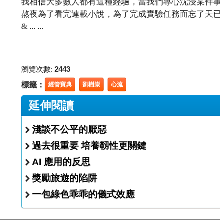
我相信大多數人都有這種經驗，當我們專心沈浸某件
熬夜為了看完連載小說，為了完成實驗任務而忘了天已
& ... ...
瀏覽次數:
2443
標籤：
經管寶典
劉樹崇
心流
延伸閱讀
淺談不公平的厭惡
過去很重要 培養靱性更關鍵
AI 應用的反思
獎勵旅遊的陷阱
一包綠色乖乖的儀式效應