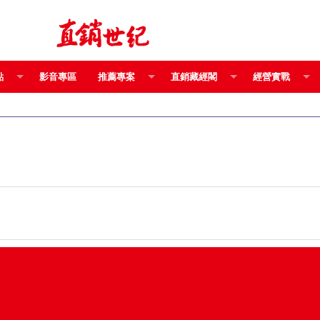
點
影音專區
推薦專案
直銷藏經閣
經營實戰