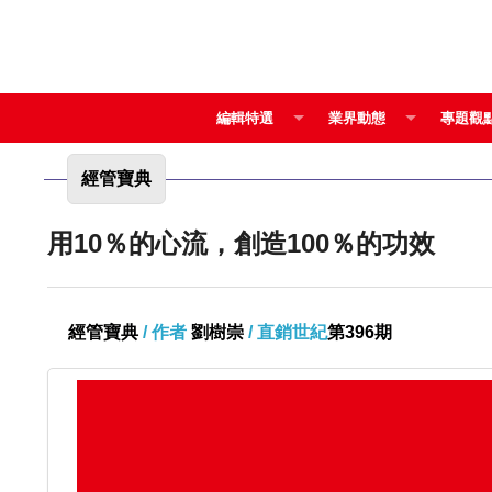
編輯特選
業界動態
專題觀
經管寶典
用10％的心流，創造100％的功效
經管寶典
/ 作者
劉樹崇
/ 直銷世紀
第396期