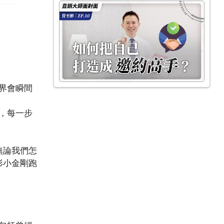
界會瞬間
，每一步
無論我們怎
形小金剛跑