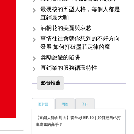
最硬核的五型人格，每個人都是
直銷最大咖
油桐花的美麗與哀愁
事情往往會朝你想到的不好方向
發展 如何打破墨菲定律的魔
獎勵旅遊的陷阱
直銷業的服務循環特性
影音推薦
面對面
問答
子曰
【直銷大師面對面】管至彬 EP.10｜如何把自己打
造成邀約高手？