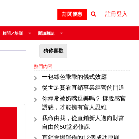
註冊登入
訂閱優惠
顧問／培訓
閱讀雜誌
猜你喜歡
熱門內容
一包綠色乖乖的儀式效應
從世足賽看直銷事業經營的門道
你經常被奶嘴逗樂嗎？ 擺脫感官
誘惑，才能擁有富人思維
我命由我，從直銷新人邁向財富
自由的50堂必修課
直銷會場運作的12個成功原則