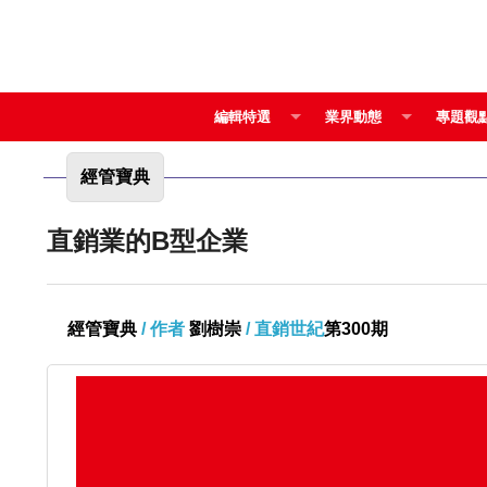
編輯特選
業界動態
專題觀
經管寶典
直銷業的B型企業
經管寶典
/ 作者
劉樹崇
/ 直銷世紀
第300期