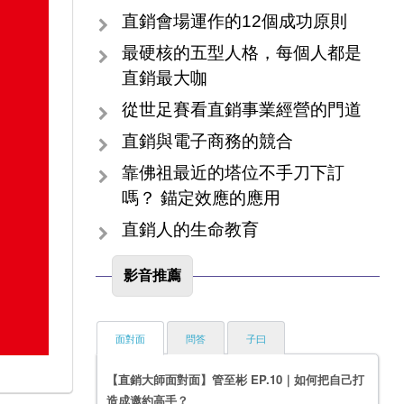
直銷會場運作的12個成功原則
最硬核的五型人格，每個人都是
直銷最大咖
從世足賽看直銷事業經營的門道
直銷與電子商務的競合
靠佛祖最近的塔位不手刀下訂
嗎？ 錨定效應的應用
直銷人的生命教育
影音推薦
面對面
問答
子曰
【直銷大師面對面】管至彬 EP.10｜如何把自己打
造成邀約高手？