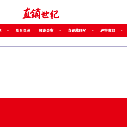
點
影音專區
推薦專案
直銷藏經閣
經營實戰