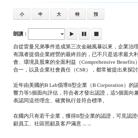
小
中
大
特
預
朗讀：
自從雷曼兄弟事件造成第三次金融風暴以來，企業治
有識者提倡企業經營的最終目的，已不只是追求最大
會、環境及股東的全面利益（Comprehensive B
合一，以及企業社會責任（CSR），都常被提出來探
近年由美國的B Lab倡導B型企業（B Corporat
響力等5個面向評估，符合者才發出認證，這5個面向
表認同這些理念、確實執行並符合標準。
在國内只有若干企業，獲得B型企業的認證，可見認
顧員工、社區照顧及客戶滿意 ... ...