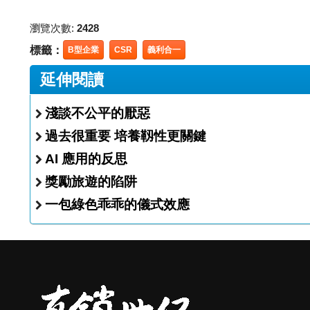
瀏覽次數:
2428
標籤：
B型企業
CSR
義利合一
延伸閱讀
淺談不公平的厭惡
過去很重要 培養靱性更關鍵
AI 應用的反思
獎勵旅遊的陷阱
一包綠色乖乖的儀式效應