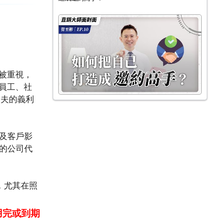
被重視，
員工、社
和夫的義利
顧及客戶影
的公司代
，尤其在照
用完或到期