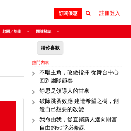
註冊登入
訂閱優惠
顧問／培訓
閱讀雜誌
猜你喜歡
熱門內容
不唱主角，改做指揮 從舞台中心
回到團隊節奏
靜思是領導人的甘泉
破除跳蚤效應 建造希望之樹，創
造自己想要的改變
我命由我，從直銷新人邁向財富
自由的50堂必修課