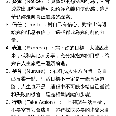
察覺
（Notice）：察覺妳的想法和行為，它會
透露出哪些事情可以給妳意義和使命感，這是
帶領妳走向真正道路的線索。
信任
（Trust）：對自己有信心、對宇宙傳遞
給妳的訊息有信心，這些都成為妳向前的力
量。
表達
（Express）：寫下妳的目標，大聲說出
來，或和其他人分享，充分擁抱妳的目標，讓
妳在人生旅程中繼續前進。
孕育
（Nurture）：在尋找人生方向時，對自
己溫柔一點。生活目標不一定是一條直線道
路，人生也不是。過程中不可缺少給自己嘗試
和失敗的機會，這是相當關鍵的步驟。
行動
（Take Action）：一旦確認生活目標，
不要空等它會成真，妳得採取必要的步驟來實