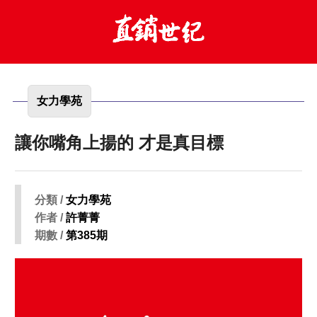
女力學苑
讓你嘴角上揚的 才是真目標
分類 /
女力學苑
作者 /
許菁菁
期數 /
第385期