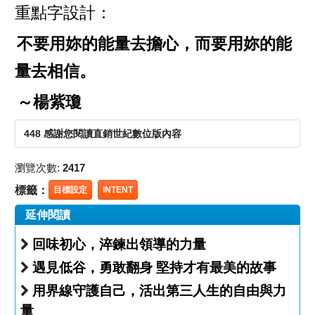
重點字設計：
不要用妳的能量去擔心，而要用妳的能
量去相信。
～楊紫瓊
448 感謝您閱讀直銷世紀數位版內容
瀏覽次數:
2417
標籤：
目標設定
INTENT
延伸閱讀
回味初心，淬鍊出領導的力量
遇見低谷，勇敢翻身 堅持才有最美的故事
用界線守護自己，活出第三人生的自由與力
量