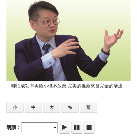
哪怕成功率再微小也不放棄 完美的推薦來自完全的溝通
小
中
大
特
預
朗讀：