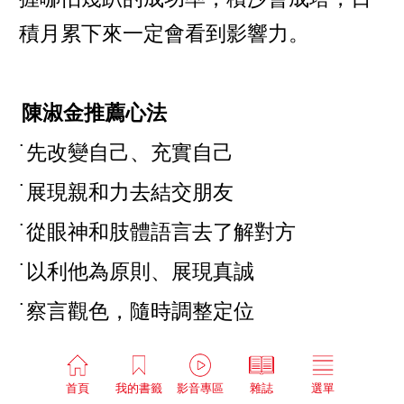
積月累下來一定會看到影響力。
陳淑金推薦心法
˙先改變自己、充實自己
˙展現親和力去結交朋友
˙從眼神和肢體語言去了解對方
˙以利他為原則、展現真誠
˙察言觀色，隨時調整定位
˙善用筆記本落實每一個計畫
首頁
我的書籤
影音專區
雜誌
選單