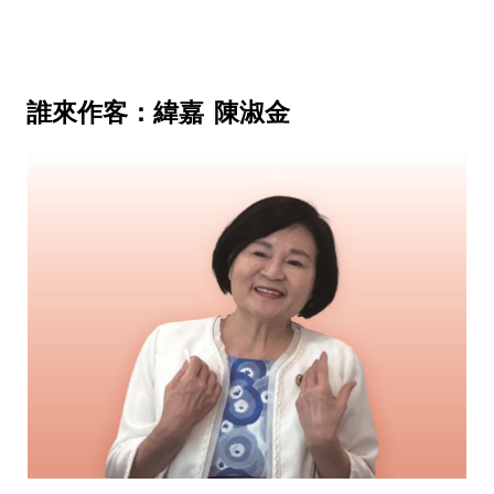
誰來作客：緯嘉
陳淑金