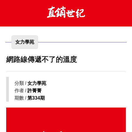
女力學苑
網路線傳遞不了的溫度
分類 /
女力學苑
作者 /
許菁菁
期數 /
第334期