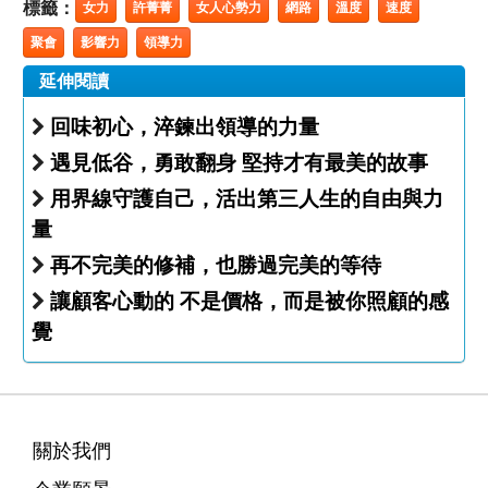
標籤：
女力
許菁菁
女人心勢力
網路
溫度
速度
聚會
影響力
領導力
延伸閱讀
回味初心，淬鍊出領導的力量
遇見低谷，勇敢翻身 堅持才有最美的故事
用界線守護自己，活出第三人生的自由與力
量
再不完美的修補，也勝過完美的等待
讓顧客心動的 不是價格，而是被你照顧的感
覺
關於我們