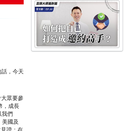
的話，今天
會大眾要參
幣，成長
以我們
、美國及
意見證：在