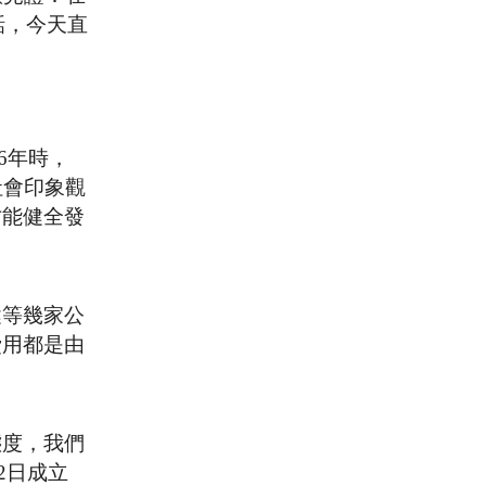
話，今天直
6年時，
社會印象觀
才能健全發
健等幾家公
費用都是由
態度，我們
2日成立