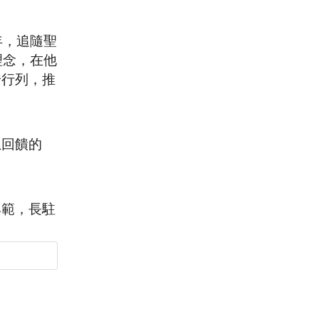
年，追隨聖
理念，在他
安行列，推
恩回饋的
典範，長駐