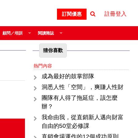
註冊登入
訂閱優惠
顧問／培訓
閱讀雜誌
猜你喜歡
熱門內容
成為最好的鼓掌部隊
洞悉人性「空間」，爽賺人性財
團隊有人得了拖延症，該怎麼
辦？
我命由我，從直銷新人邁向財富
自由的50堂必修課
直銷會場運作的12個成功原則