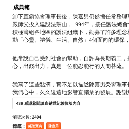
成典範
卸下直銷協會理事長後，陳嘉男仍然擔任常務理事
嚴師父投入建設法鼓山，1994年，接任護法總
積極籌組各地區的護法組織下，勸募了許多理念
動「心靈、禮儀、生活、自然」4個面向的環保
他常說自己受到社會的幫助，自許為長期義工，
心，出錢出力，真是一位能忍能行的人間菩薩。
我寫了這些點滴，實不足以描述陳嘉男榮譽理事
我們心中，久久遠遠地影響直銷業的發展。謝謝
436 感謝您閱讀直銷世紀數位版內容
瀏覽次數:
2494
標籤：
經管寶典
陳嘉男