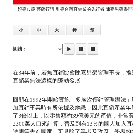
領導典範 菩薩行誼 引導台灣直銷業的先行者 陳
小
中
大
特
預
朗讀：
在34年前，若無直銷協會陳嘉男榮譽理事長，推
直銷業無法這樣的蓬勃發展。
回顧在1992年開始實施「多層次傳銷管理辦法
加直銷事業時有所依據及辨識，因此直銷產業年度營業
了3倍以上，以零售額約39億美元的產值，非常亮
2300萬人口來計算，普及到有13％的國人加入
法國等先進國家。可見除了業者及政府、學界的