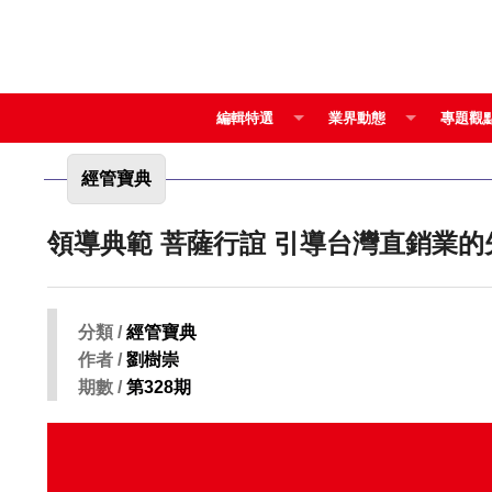
編輯特選
業界動態
專題觀
經管寶典
分類 /
經管寶典
作者 /
劉樹崇
期數 /
第328期