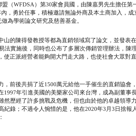
聯盟（WFDSA）第30家會員國，由陳嘉男先生擔任第
年內，勇於任事，積極邀請無論外商及本土商加入，成
萬元做為學術論文研究及慈善基金。
中山的陳得發教授等都為直銷領域寫了論文，並發表
交易法實施後，同時也公布了多層次傳銷管理辦法，陳
，使正派經營者能夠開大門走大路，也使社會大眾對
，前後共捐了近1500萬元給他一手催生的直銷協會
1997年引進美國的美樂家公司來台灣，成為副董事
，雖然歷經了許多挑戰及危機，但也由於他的卓越領導
高紀錄；不過令人惋惜的是，他在2020年3月3日捨報
：