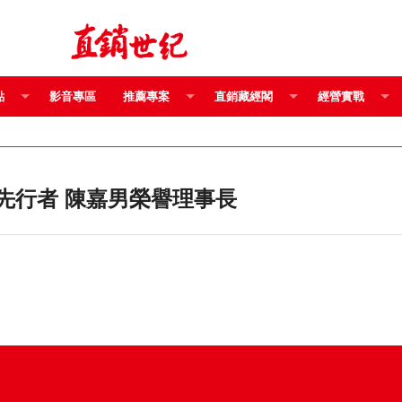
點
影音專區
推薦專案
直銷藏經閣
經營實戰
領導典範 菩薩行誼 引導台灣直銷業的先行者 陳嘉男榮譽理事長