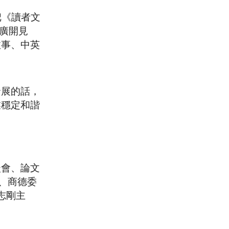
把《讀者文
後廣開見
故事、中英
發展的話，
業穩定和諧
談會、論文
士、商德委
王志剛主