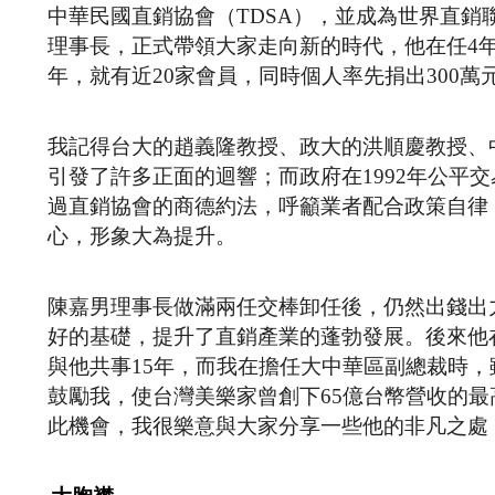
中華民國直銷協會（TDSA），並成為世界直銷
理事長，正式帶領大家走向新的時代，他在任4
年，就有近20家會員，同時個人率先捐出300
我記得台大的趙義隆教授、政大的洪順慶教授、
引發了許多正面的迴響；而政府在1992年公平
過直銷協會的商德約法，呼籲業者配合政策自律
心，形象大為提升。
陳嘉男理事長做滿兩任交棒卸任後，仍然出錢出力
好的基礎，提升了直銷產業的蓬勃發展。後來他在
與他共事15年，而我在擔任大中華區副總裁時
鼓勵我，使台灣美樂家曾創下65億台幣營收的最
此機會，我很樂意與大家分享一些他的非凡之處