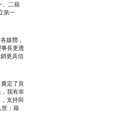
一、二屆
立第一
在各媒體，
理事長更透
直銷更具信
，奠定了良
長，我有幸
力，支持與
人世；藉