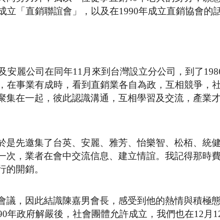
成立「直銷聯誼會」，以及在1990年成立直銷協會的
及安麗公司在同年11月來到台灣設立分公司，到了198
男，在事業有成時，看到直銷業各自為政，互相競爭，
聚集在一起，彼此認識溝通，互相學習及交流，產業
於是先邀集了台英、安麗、雅芳、怡樂智、松栢、統
一次，業者在會中交流信息、建立情誼。我記得那時
行的開銷。
會議，因此結識陳嘉男會長，感受到他的熱情與積極
90年政府解嚴後，社會團體允許成立，我們也在12月1