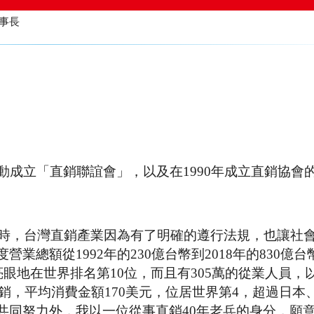
嘉男榮譽理事長
動成立「直銷聯誼會」，以及在1990年成立直銷協會
」時，台灣直銷產業因為有了明確的遵行法規，也讓社
總額從1992年的230億台幣到2018年的830億台
眼地在世界排名第10位，而且有305萬的從業人員，
直銷，平均消費金額170美元，位居世界第4，超過日本
共同努力外，我以一位從事直銷40年老兵的身分，願