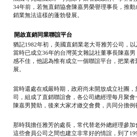
34年前，若無直銷協會陳嘉男榮譽理事長，推動
銷業無法這樣的蓬勃發展。
開啟直銷同業聯誼平台
猶記1982年初，美國直銷業老大哥雅芳公司，以
當時已成立36年的台灣英文雜誌社董事長陳嘉
感不佳，他認為惟有成立一個聯誼平台，把業者
展。
當時還處在戒嚴時期，政府尚未開放成立社團，
司，組成了直銷聯誼會，各公司總經理每月聚會
陳嘉男贊助，後來大家才繳交會費，共同分擔例
那時我擔任雅芳的處長，常代替老外總經理參加
這些會員公司之間也建立非常好的情誼，到了19