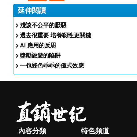
延伸閱讀
淺談不公平的厭惡
過去很重要 培養靱性更關鍵
AI 應用的反思
獎勵旅遊的陷阱
一包綠色乖乖的儀式效應
內容分類
特色頻道