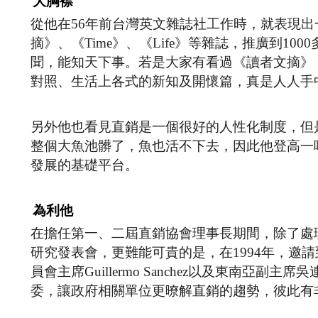
大胸襟
從他在56年前台灣英文雜誌社工作時，就表現
摘》、《Time》、《Life》等雜誌，推廣到1
聞，能知天下事。若是大家有看過《讀者文摘》
對照、生活上各式的新知及開懷篇，真是人人手
另外他也看見直銷是一個很好的人性化制度，但
整個大魚池髒了，魚也活不下去，因此他登高一
發展的基礎平台。
為利他
在擔任第一、二屆直銷協會理事長期間，除了處
研究發表會，更難能可貴的是，在1994年，邀請到
員會主席Guillermo Sanchez以及東南亞副主
委，讓政府相關單位更暸解直銷的趨勢，彼此有