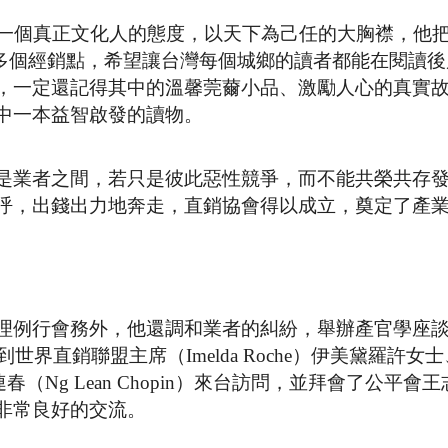
出一個真正文化人的態度，以天下為己任的大胸襟，他
000多個經銷點，希望讓台灣每個城鄉的讀者都能在閱讀
，一定還記得其中的溫馨莞薾小品、激勵人心的真實
中一本益智啟發的讀物。
是業者之間，若只是彼此惡性競爭，而不能共榮共存
呼，出錢出力地奔走，直銷協會得以成立，奠定了產
理例行會務外，他還調和業者的糾紛，舉辦產官學座
世界直銷聯盟主席（Imelda Roche）伊美黛羅許女
席吳連春（Ng Lean Chopin）來台訪問，並拜會了公平會
非常良好的交流。