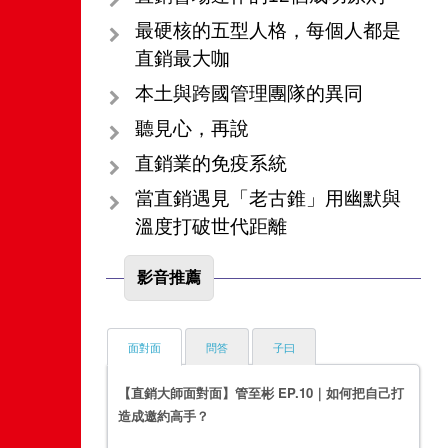
最硬核的五型人格，每個人都是
直銷最大咖
本土與跨國管理團隊的異同
聽見心，再說
直銷業的免疫系統
當直銷遇見「老古錐」用幽默與
溫度打破世代距離
影音推薦
面對面
問答
子曰
【直銷大師面對面】管至彬 EP.10｜如何把自己打
造成邀約高手？