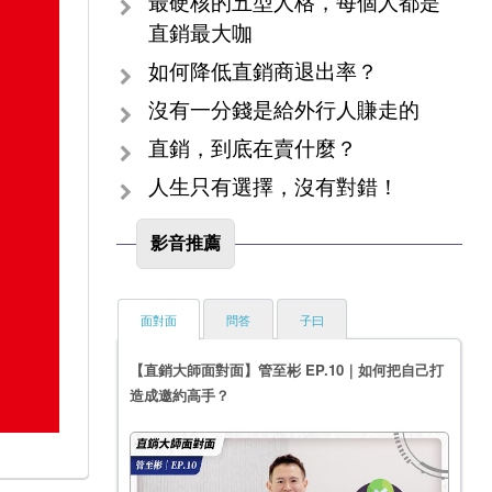
最硬核的五型人格，每個人都是
直銷最大咖
如何降低直銷商退出率？
沒有一分錢是給外行人賺走的
直銷，到底在賣什麼？
人生只有選擇，沒有對錯！
影音推薦
面對面
問答
子曰
【直銷大師面對面】管至彬 EP.10｜如何把自己打
造成邀約高手？