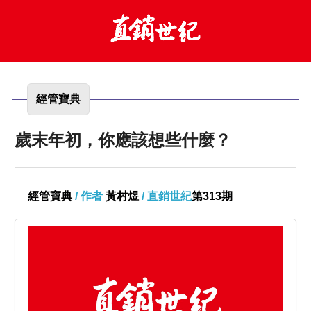
經管寶典
歲末年初，你應該想些什麼？
經管寶典
/ 作者
黃村煜
/ 直銷世紀
第313期