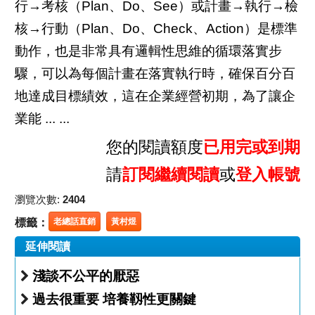
行→考核（Plan、Do、See）或計畫→執行→檢
核→行動（Plan、Do、Check、Action）是標準
動作，也是非常具有邏輯性思維的循環落實步
驟，可以為每個計畫在落實執行時，確保百分百
地達成目標績效，這在企業經營初期，為了讓企
業能 ... ...
您的閱讀額度
已用完或到期
請
訂閱繼續閱讀
或
登入帳號
瀏覽次數:
2404
標籤：
老總話直銷
黃村煜
延伸閱讀
淺談不公平的厭惡
過去很重要 培養靱性更關鍵