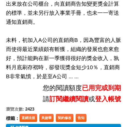
出來放在公司櫃台，向直銷商告知變更獎金計算
的標準，並未另行放入事業手冊，也未一一寄送
通知直銷商。
未料，初加入A公司的直銷商B，因為豐富的人脈
而使得最近業績頗有斬獲，組織的發展也愈來愈
好，預計能夠在新一季獲得很好的獎金收入，孰
料月底刷存褶時，卻發現獎金短少10％，直銷商
B非常氣憤，於是至A公司 ... ...
您的閱讀額度
已用完或到期
請
訂閱繼續閱讀
或
登入帳號
瀏覽次數:
2423
標籤：
直銷法規
吳婕華
契約修改
告知