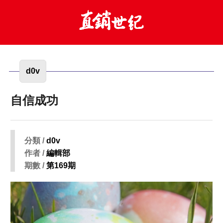
d0v
自信成功
分類 /
d0v
作者 /
編輯部
期數 /
第169期