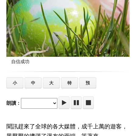
自信成功
小
中
大
特
預
朗讀：
聞訊趕來了全球的各大媒體，成千上萬的遊客，