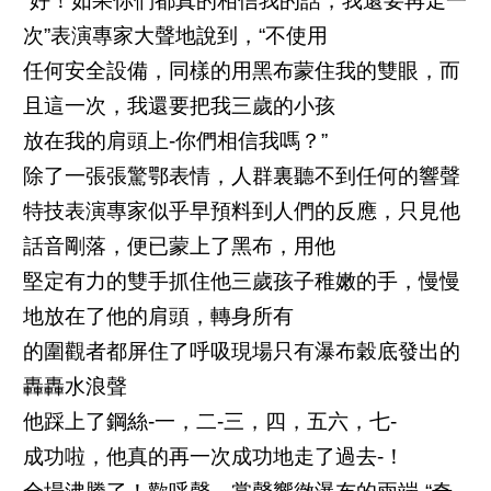
“好！如果你們都真的相信我的話，我還要再走一
次”表演專家大聲地說到，“不使用
任何安全設備，同樣的用黑布蒙住我的雙眼，而
且這一次，我還要把我三歲的小孩
放在我的肩頭上-你們相信我嗎？”
除了一張張驚鄂表情，人群裏聽不到任何的響聲
特技表演專家似乎早預料到人們的反應，只見他
話音剛落，便已蒙上了黑布，用他
堅定有力的雙手抓住他三歲孩子稚嫩的手，慢慢
地放在了他的肩頭，轉身所有
的圍觀者都屏住了呼吸現場只有瀑布穀底發出的
轟轟水浪聲
他踩上了鋼絲-一，二-三，四，五六，七-
成功啦，他真的再一次成功地走了過去-！