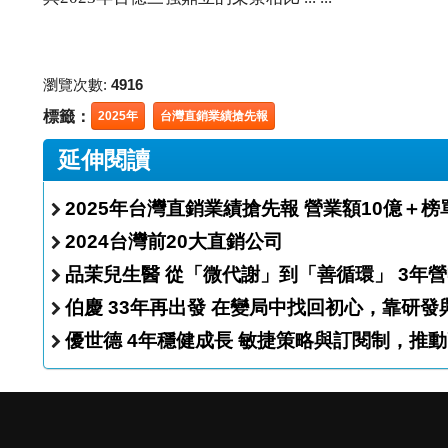
瀏覽次數:
4916
標籤：
2025年
台灣直銷業績搶先報
延伸閱讀
2025年台灣直銷業績搶先報 營業額1
2024台灣前20大直銷公司
品茉兒生醫 
伯慶 33年再出發 在變局中找回初心，
優世德 4年穩健成長 敏捷策略與訂閱