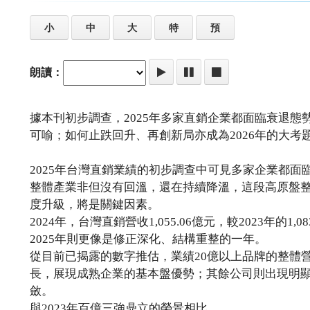
小
中
大
特
預
朗讀：
據本刊初步調查，2025年多家直銷企業都面臨衰退
可喻；如何止跌回升、再創新局亦成為2026年的大考
2025年台灣直銷業績的初步調查中可見多家企業都
整體產業非但沒有回溫，還在持續降溫，這段高原盤
度升級，將是關鍵因素。
2024年，台灣直銷營收1,055.06億元，較2023年的1
2025年則更像是修正深化、結構重整的一年。
從目前已揭露的數字推估，業績20億以上品牌的整體營
長，展現成熟企業的基本盤優勢；其餘公司則出現明
斂。
與2023年百億三強鼎立的榮景相比 ... ...