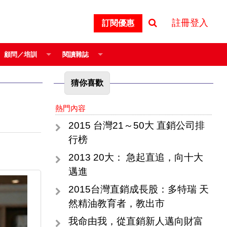
註冊登入
訂閱優惠
顧問／培訓
閱讀雜誌
猜你喜歡
熱門內容
2015 台灣21～50大 直銷公司排
行榜
2013 20大： 急起直追，向十大
邁進
2015台灣直銷成長股：多特瑞 天
然精油教育者，教出市
我命由我，從直銷新人邁向財富