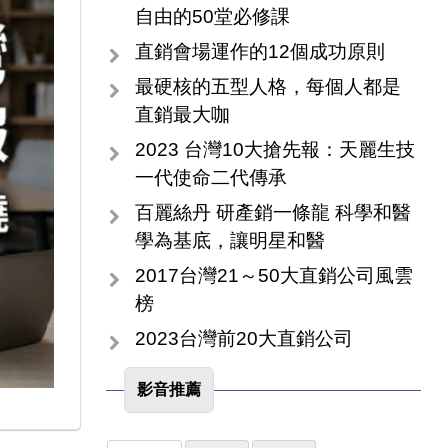
自由的50堂必修課
直銷會場運作的12個成功原則
最硬核的五型人格，每個人都是
直銷最大咖
2023 台灣10大搶先報：天麗生技
一代使命二代傳承
百麗絲丹 研產銷一條龍 科學和醫
學為基底，讓明星和醫
2017台灣21～50大直銷公司風雲
榜
2023台灣前20大直銷公司
影音推薦