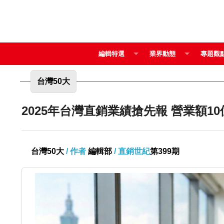
編輯特選
業界動態
專題觀
台灣50大
2025年台灣直銷業績
台灣50大
/ 作者
編輯部
/ 直銷世紀
第399期