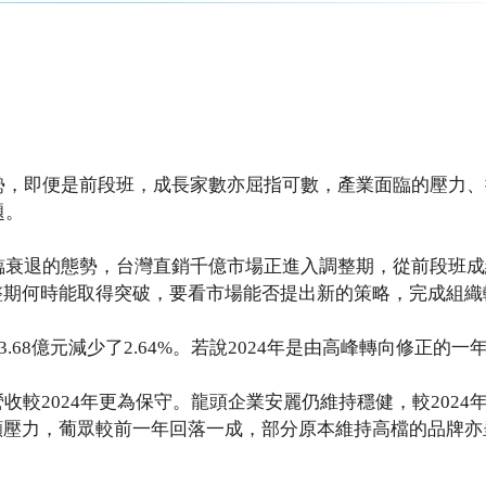
態勢，即便是前段班，成長家數亦屈指可數，產業面臨的壓力
題。
面臨衰退的態勢，台灣直銷千億市場正進入調整期，從前段班
整期何時能取得突破，要看市場能否提出新的策略，完成組織
,083.68億元減少了2.64%。若說2024年是由高峰轉向修正的
收較2024年更為保守。龍頭企業安麗仍維持穩健，較2024
顯壓力，葡眾較前一年回落一成，部分原本維持高檔的品牌亦