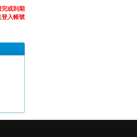
用完或到期
或
登入帳號