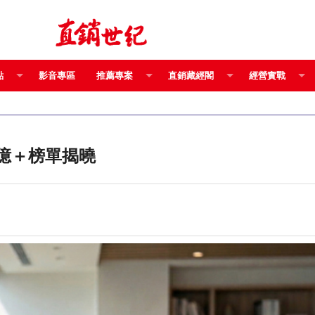
點
影音專區
推薦專案
直銷藏經閣
經營實戰
搶先報 營業額10億＋榜單揭曉