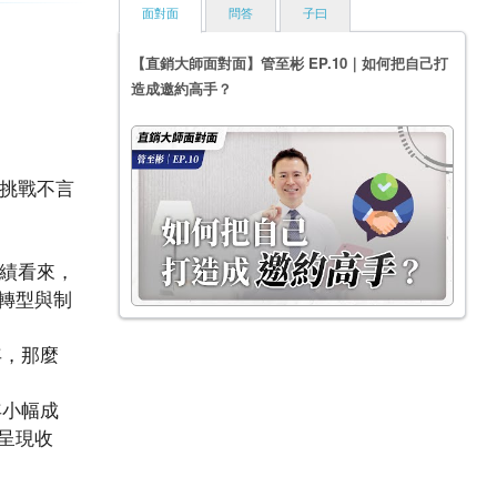
面對面
問答
子曰
【直銷大師面對面】管至彬 EP.10｜如何把自己打
造成邀約高手？
、挑戰不言
成績看來，
轉型與制
一年，那麼
年小幅成
呈現收