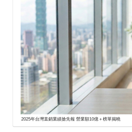
2025年台灣直銷業績搶先報 營業額10億＋榜單揭曉