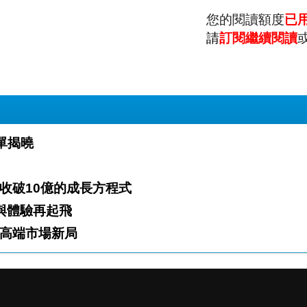
您的閱讀額度
已
請
訂閱繼續閱讀
0億＋榜單揭曉
從「微代謝」到「善循環」 3年營收破10億的成長方程式
靠研發與體驗再起飛
制，推動高端市場新局