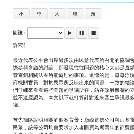
小
中
大
特
預
朗讀：
許宏仁
最近代表公平會出席過多次由民意代表所召開的協調
際參與會議的討論，卻發現往往問題的核心大都是直
管直銷相關法令所能處理的事項。遺憾的是，每每浮
府機關官員，對於民眾所反映出來的問題，一致的結
們仔細來看看這些問題的爭議所在，站在政府機關的
並不這麼認為。本文以下就打算針對近來產生爭議最
議。
首先簡略說明相關的個案背景：巔峰電信公司與山基
民眾，該等公司均會要求加入者購買為期兩年的節費