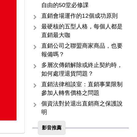
自由的50堂必修課
直銷會場運作的12個成功原則
最硬核的五型人格，每個人都是
直銷最大咖
直銷公司之聯盟商家商品，也要
報備嗎？
多層次傳銷解除或終止契約時，
如何處理退貨問題？
直銷法律相談室：直銷事業限制
參加人轉售價格之問題
個資法對於退出直銷商之保護說
明
影音推薦