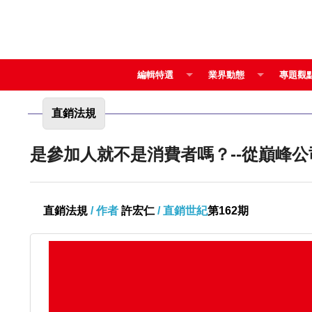
編輯特選
業界動態
專題觀
直銷法規
是參加人就不是消費者嗎？--從巔峰
直銷法規
/ 作者
許宏仁
/ 直銷世紀
第162期