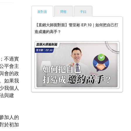
面對面
問答
子曰
【直銷大師面對面】管至彬 EP.10｜如何把自己打
造成邀約高手？
；不過實
公平會主
與會的政
。如果我
少我個人
法與建
參加人的
對於初加