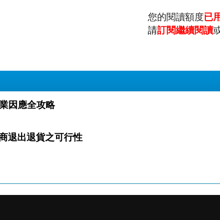
您的閱讀額度
已
請
訂閱繼續閱讀
路 直銷業因應全攻略
商退出退貨之可行性