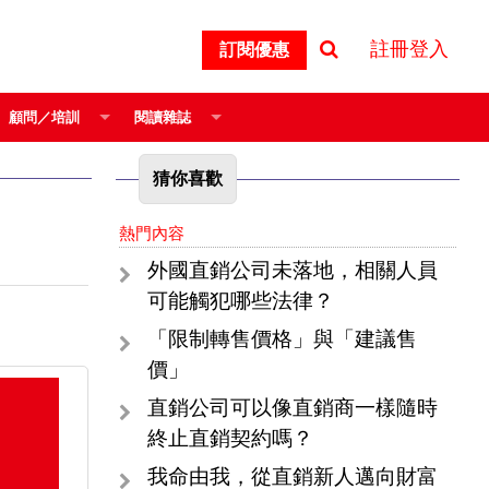
註冊登入
訂閱優惠
顧問／培訓
閱讀雜誌
猜你喜歡
熱門內容
外國直銷公司未落地，相關人員
可能觸犯哪些法律？
「限制轉售價格」與「建議售
價」
直銷公司可以像直銷商一樣隨時
終止直銷契約嗎？
我命由我，從直銷新人邁向財富