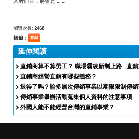
入者而言，將會是 ... ...
瀏覽次數:
2468
標籤：
直銷
延伸閱讀
直銷商算不算勞工？ 職場霸凌新制上
直銷商經營直銷有哪些義務？
退得了嗎？論多層次傳銷事業以期限限制傳銷
傳銷事業舉辦活動蒐集個人資料的注意事項
外國人能不能經營台灣的直銷事業？