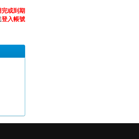
用完或到期
或
登入帳號