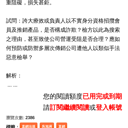
重阻礙，損失甚鉅。
試問：誇大療效或負責人以不實身分資格招攬會
員及推銷產品，是否構成詐欺？檢方以此為搜索
之理由，甚至致使公司營運受阻是否合理？應如
何預防或防禦多層次傳銷公司遭他人以類似手法
惡意檢舉？
解析：
... ...
您的閱讀額度
已用完或到期
請
訂閱繼續閱讀
或
登入帳號
瀏覽次數:
2386
標籤：
直銷法規
吳旭洲
直銷