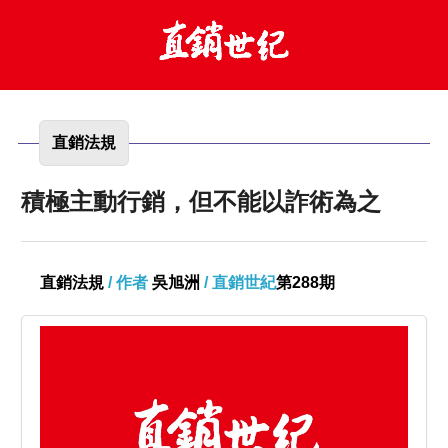
直銷法規
積極主動行銷，但不能以詐術為之
直銷法規
/ 作者
吳旭洲
/ 直銷世紀
第288期