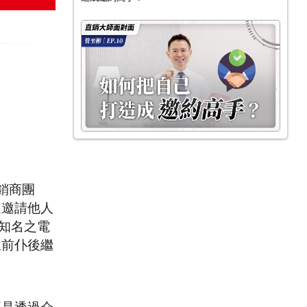
銷商團
過邀請他人
知名之電
線前仆後繼