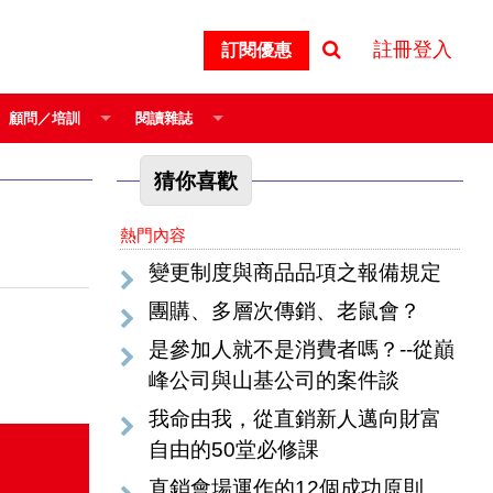
註冊登入
訂閱優惠
顧問／培訓
閱讀雜誌
猜你喜歡
熱門內容
變更制度與商品品項之報備規定
團購、多層次傳銷、老鼠會？
是參加人就不是消費者嗎？--從巔
峰公司與山基公司的案件談
我命由我，從直銷新人邁向財富
自由的50堂必修課
直銷會場運作的12個成功原則