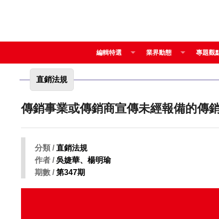
編輯特選
業界動態
專題觀
直銷法規
分類 /
直銷法規
作者 /
吳婕華、楊明瑜
期數 /
第347期