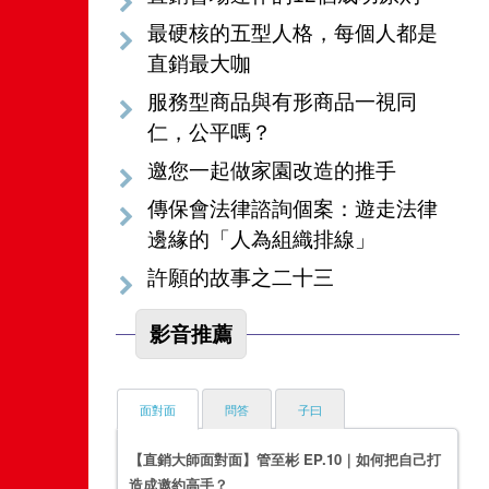
最硬核的五型人格，每個人都是
直銷最大咖
服務型商品與有形商品一視同
仁，公平嗎？
邀您一起做家園改造的推手
傳保會法律諮詢個案：遊走法律
邊緣的「人為組織排線」
許願的故事之二十三
影音推薦
面對面
問答
子曰
【直銷大師面對面】管至彬 EP.10｜如何把自己打
造成邀約高手？