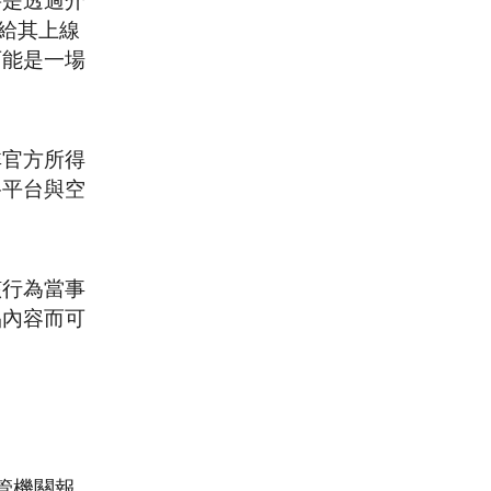
要是透過介
給其上線
可能是一場
非官方所得
路平台與空
該行為當事
品內容而可
管機關報