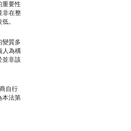
的重要性
並非在整
較低。
的變質多
責人為構
於並非該
商自行
為本法第