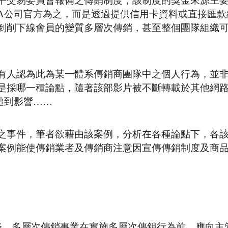
平交易委員會報備之傳銷制度，該制度的獎金來源主
A公司官方為之，而是透過提供信用卡資料或直接匯款
剝削下線會員的變質多層次傳銷，甚至整個團隊組織
有人認為此為某一體系傳銷商團隊中之個人行為，並
是採哪一種論點，隨著該部影片被不斷轉載於其他網
遭到影響……
之事件，筆者欲藉由該案例，分析在各種論點下，各
案例能使傳銷業者及傳銷商注意因宣傳傳銷制度及商
條，多層次傳銷事業在實施多層次傳銷行為前，應向主