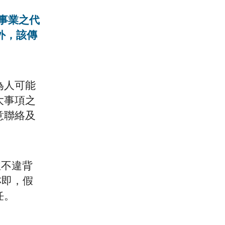
事業之代
外，該傳
為人可能
大事項之
意聯絡及
並不違背
亦即，假
任。