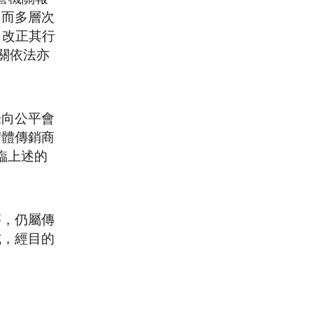
。而多層次
、改正其行
關依法亦
未向公平會
實體傳銷商
臨上述的
等，仍屬傳
式，經目的