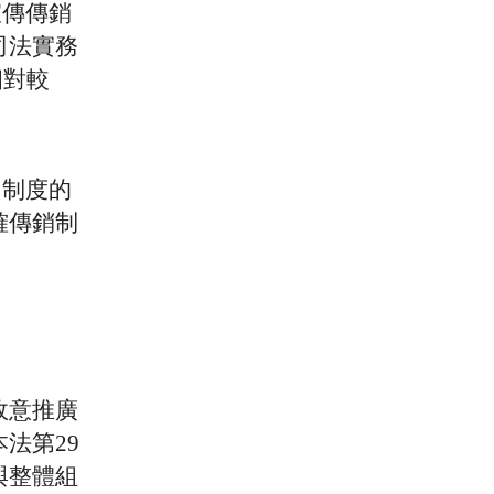
宣傳傳銷
司法實務
相對較
」制度的
確傳銷制
故意推廣
法第29
與整體組