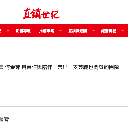
點
影音專區
推薦專案
直銷藏經閣
經營實戰
成為貴人，是她堅持直銷路的理由 樂萊富 何金萍 用責任與陪伴，帶出一支兼職也閃耀的團隊
烈迴響