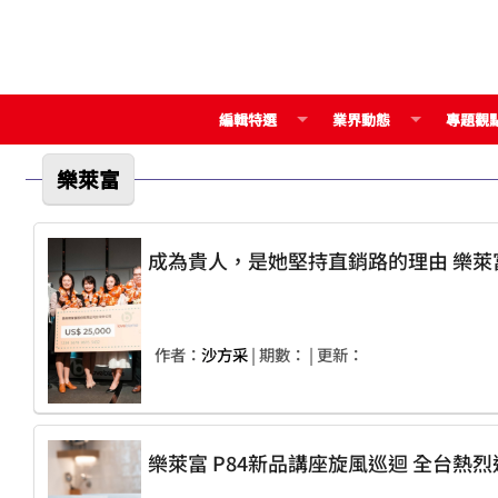
編輯特選
業界動態
專題觀
樂萊富
作者：
沙方采
| 期數：
| 更新：
樂萊富 P84新品講座旋風巡迴 全台熱