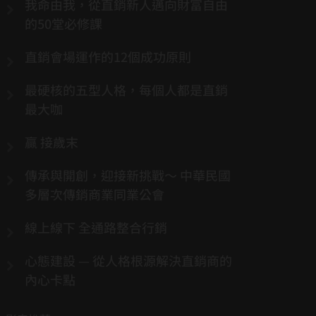
我命由我，從直銷新人邁向財富自由
的50堂必修課
直銷會場運作的12個成功原則
最硬核的五型人格，每個人都是直銷
最大咖
贏 接歲末
傳承與開創，迎接新挑戰～ 中華民國
多層次傳銷商業同業公會
線上線下 全通路整合行銷
心態建設 — 從人格根源解決直銷商的
內心卡點