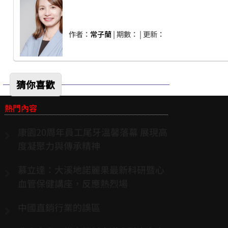
作者：
常子蘭
| 期數：
| 更新：
猜你喜歡
熱門內容
康園20周年員工尾牙溫馨落幕 展現高
度凝聚力與傳承精神
慕立達：大溪地諾麗果最新科研暨心
血管保健講座，反應熱烈場
中國直銷行業的誤區