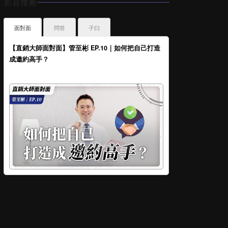
影音推薦
面對面
問答
子曰
【直銷大師面對面】管至彬 EP.10｜如何把自己打造
成邀約高手？