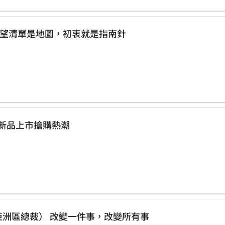
清單】樂萊富 朱秀雲 如果願望清單是地圖，初衷就是指南針
會議 精準益生菌新品上市搶購熱潮
顏伯倩（美商樂萊富公司共同創辦人暨亞洲區總裁） 改變一件事，改變所有事