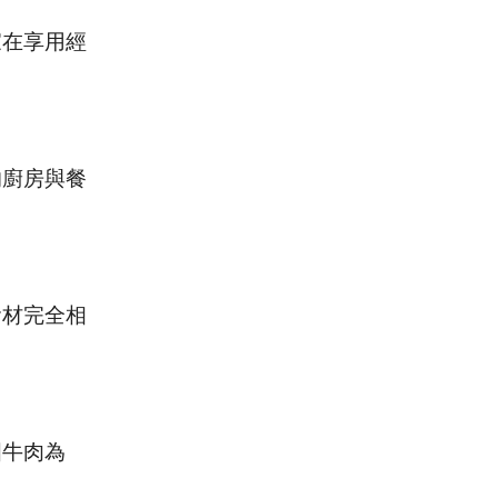
家在享用經
的廚房與餐
食材完全相
國牛肉為