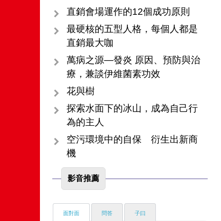
直銷會場運作的12個成功原則
最硬核的五型人格，每個人都是
直銷最大咖
萬病之源―發炎 原因、預防與治
療，兼談伊維菌素功效
花與樹
探索水面下的冰山，成為自己行
為的主人
空污環境中的自保 衍生出新商
機
影音推薦
面對面
問答
子曰