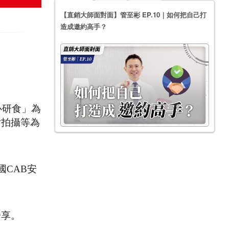
【直銷大師面對面】管至彬 EP.10｜如何把自己打
造成邀約高手？
心研食」為
片拍攝等為
國CAB安
分享。