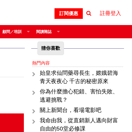
註冊登入
訂閱優惠
顧問／培訓
閱讀雜誌
猜你喜歡
熱門內容
始皇求仙問藥尋長生，嫦娥碧海
青天夜夜心 千古的秘密原來
你為什麼擔心犯錯、害怕失敗、
逃避挑戰？
關上新聞台，看場電影吧
我命由我，從直銷新人邁向財富
自由的50堂必修課