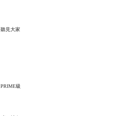
常聽見大家
RIME級