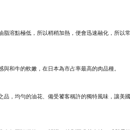
油脂溶點極低，所以稍稍加熱，便會迅速融化，所以
口感與和牛的軟嫩，在日本為市占率最高的肉品種。
品，均勻的油花、備受饕客稱許的獨特風味，讓美國P