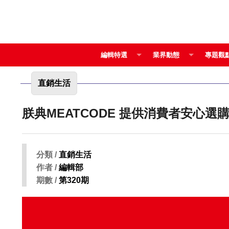
編輯特選
業界動態
專題觀
直銷生活
朕典MEATCODE 提供消費者安心
分類 /
直銷生活
作者 /
編輯部
期數 /
第320期