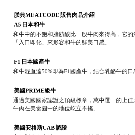
朕典MEATCODE
販售肉品介紹
A5
日本和牛
和牛中的不飽和脂肪酸比一般牛肉來得高，它的
「入口即化」來形容和牛的鮮美口感。
F1
日本國產牛
和牛混血達50%即為F1國產牛，結合乳酪牛的
美國PRIME級牛
通過美國國家認證之頂級標章，萬中選一的上佳之
牛肉在美食圈中的地位屹立不搖。
美國安格斯CAB
認證