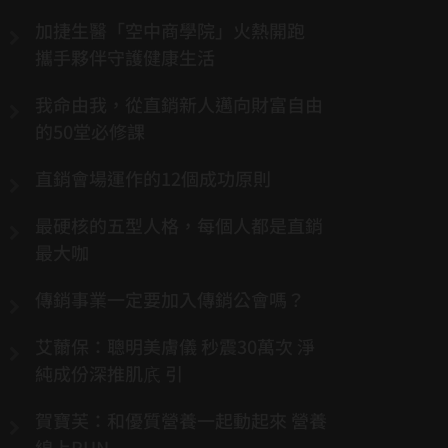
加捷生醫「空中商學院」火熱開跑
攜手夥伴守護健康生活
我命由我，從直銷新人邁向財富自由
的50堂必修課
直銷會場運作的12個成功原則
最硬核的五型人格，每個人都是直銷
最大咖
傳銷事業一定要加入傳銷公會嗎？
艾薾保：聰明美膚儀 秒震30萬次 淨
純成份深推肌㡳 引
賀寶芙：和優質營養一起動起來 營養
線上RUN