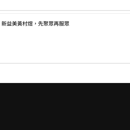
：新益美黃村煜，先聚眾再服眾