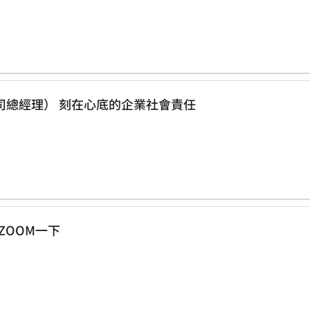
黃村煜（新益美集團副總裁暨台灣分公司總經理） 刻在心底的企業社會責任
會相揪ZOOM一下