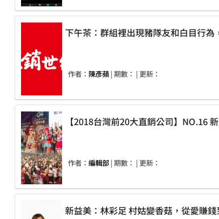
下午茶：群組裡出現豬隊友和白目行為
作者：
陳彥蘋
| 期數：
| 更新：
【2018台灣前20大直銷公司】NO.16 
作者：
編輯部
| 期數：
| 更新：
新益美：林彩足 村姑變香菇，從