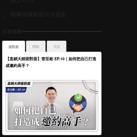
破解保健食品10大迷思
影音推薦
面對面
問答
子曰
【直銷大師面對面】管至彬 EP.10｜如何把自己打造
成邀約高手？