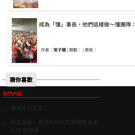
成為「懂」事長，他們這樣做～懂團隊
作者：
常子蘭
| 期數：
| 更新：
猜你喜歡
熱門內容
哪裡來的勇氣？
因為直銷，球場外的天空更遼闊 全美
公司 林晏君