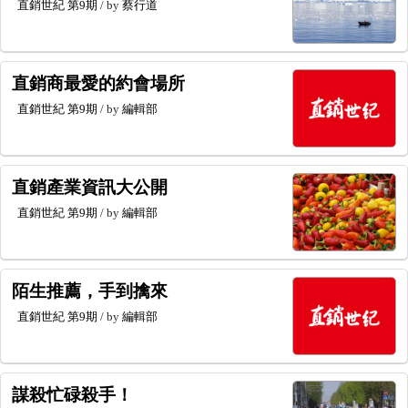
直銷世紀
第9期
/ by
蔡行道
直銷商最愛的約會場所
直銷世紀
第9期
/ by
編輯部
直銷產業資訊大公開
直銷世紀
第9期
/ by
編輯部
陌生推薦，手到擒來
直銷世紀
第9期
/ by
編輯部
謀殺忙碌殺手！