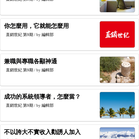
你怎麼用，它就能怎麼用
直銷世紀
第9期
/ by
編輯部
兼職與專職各顯神通
直銷世紀
第9期
/ by
編輯部
成功的系統領導者，怎麼當？
直銷世紀
第9期
/ by
編輯部
不以誇大不實收入勸誘人加入