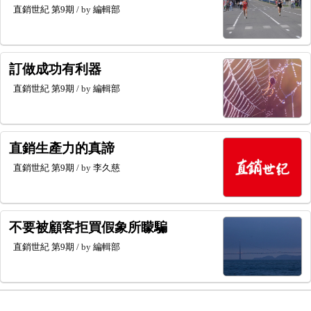
直銷世紀
第9期
/ by
編輯部
訂做成功有利器
直銷世紀
第9期
/ by
編輯部
直銷生產力的真諦
直銷世紀
第9期
/ by
李久慈
不要被顧客拒買假象所矇騙
直銷世紀
第9期
/ by
編輯部