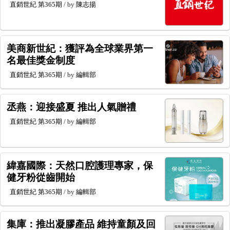
直銷世紀
第365期
/ by
陳志揚
美商新世紀：獲評為全球業界第一
名最佳獎金制度
直銷世紀
第365期
/ by
編輯部
丞燕：迎接盛夏 推出人氣贈禮
直銷世紀
第365期
/ by
編輯部
緯嘉國際：天然口腔護理專家，保
健牙粉從齒開始
直銷世紀
第365期
/ by
編輯部
集庫：推出凝膠產品 維持童顏及回