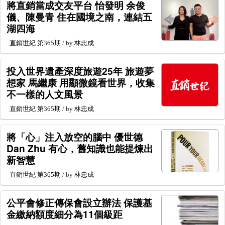
將直銷當成交友平台 怡發明 余俊
儀、陳曼青 住在國境之南，連結五
湖四海
直銷世紀
第365期
/ by
林忠成
投入世界遺產深度旅遊25年 旅遊夢
想家 馬繼康 用顯微鏡看世界，收集
不一樣的人文風景
直銷世紀
第365期
/ by
林忠成
將「心」注入放空的腦中 優世德
Dan Zhu 有心，舊知識也能提煉出
新智慧
直銷世紀
第365期
/ by
林忠成
公平會修正傳保會設立辦法 保護基
金繳納額度細分為11個級距