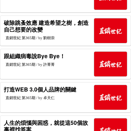
破除跳蚤效應 建造希望之樹，創造
自己想要的改變
直銷世紀
第365期
/ by
劉樹崇
跟組織病毒說Bye Bye！
直銷世紀
第365期
/ by
許菁菁
打造WEB 3.0個人品牌的關鍵
直銷世紀
第365期
/ by
卓天仁
人生的煩惱與困惑，就從這50個故
事裡找答案