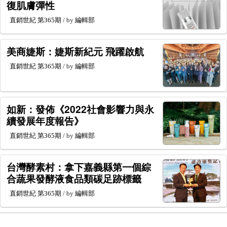
復肌膚彈性
直銷世紀
第365期
/ by
編輯部
美商婕斯：婕斯新紀元 飛躍啟航
直銷世紀
第365期
/ by
編輯部
如新：發佈《2022社會影響力與永
續發展年度報告》
直銷世紀
第365期
/ by
編輯部
台灣酵素村：拿下嘉義縣第一個綜
合蔬果發酵液食品類碳足跡標籤
直銷世紀
第365期
/ by
編輯部