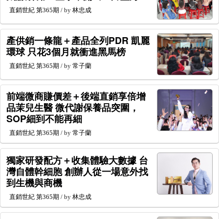
直銷世紀
第365期
/ by
林忠成
產供銷一條龍＋產品全列PDR 凱麗
環球 只花3個月就衝進黑馬榜
直銷世紀
第365期
/ by
常子蘭
前端微商賺價差＋後端直銷享倍增
品茉兒生醫 微代謝保養品突圍，
SOP細到不能再細
直銷世紀
第365期
/ by
常子蘭
獨家研發配方＋收集體驗大數據 台
灣自體幹細胞 創辦人從一場意外找
到生機與商機
直銷世紀
第365期
/ by
林忠成