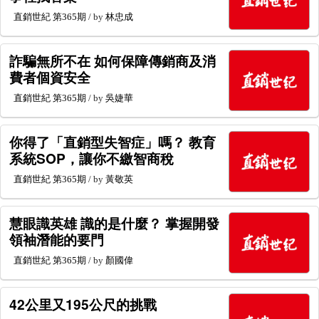
直銷世紀
第365期
/ by
林忠成
詐騙無所不在 如何保障傳銷商及消
費者個資安全
直銷世紀
第365期
/ by
吳婕華
你得了「直銷型失智症」嗎？ 教育
系統SOP，讓你不繳智商稅
直銷世紀
第365期
/ by
黃敬英
慧眼識英雄 識的是什麼？ 掌握開發
領袖潛能的要門
直銷世紀
第365期
/ by
顏國偉
42公里又195公尺的挑戰