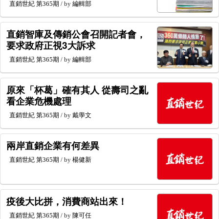
直銷世紀
第365期
/ by
編輯部
直銷智庫及傳銷公會召開記者會，
要求政府正視3大訴求
直銷世紀
第365期
/ by
編輯部
原來「杯葛」確有其人 從壽司之亂
看企業危機處理
直銷世紀
第365期
/ by
戴學文
兩岸直銷企業有何差異
直銷世紀
第365期
/ by
楊健新
疫後大比拼，消費商站出來！
直銷世紀
第365期
/ by
陳可任