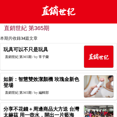
直銷世紀 第365期
本期共收錄
34
篇文章
玩具可以不只是玩具
直銷世紀
第365期
/ by
常子蘭
如新：智慧雙效潔顏機 玫瑰金新色
登場
直銷世紀
第365期
/ by
編輯部
分享不花錢＋周邊商品大方送 台灣
太赫茲 用一壺水，開出一片藍海