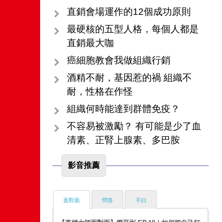
直銷會場運作的12個成功原則
最硬核的五型人格，每個人都是
直銷最大咖
癌細胞教會我做組織行銷
酒精不耐，基因惹的禍 組織不
耐，性格在作怪
組織何時能達到群體免疫？
不容易被激勵？ 有可能是少了血
清素、正腎上腺素、多巴胺
影音推薦
面對面
問答
子曰