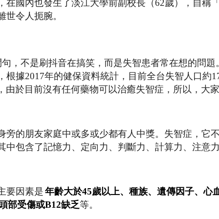
，在國內也發生了淡江大學前副校長（62歲），自稱
離世令人扼腕。
問句，不是刷抖音在搞笑，而是失智患者常在想的問題
根據2017年的健保資料統計，目前全台失智人口約1
萬人，由於目前沒有任何藥物可以治癒失智症，所以，大
身旁的朋友家庭中或多或少都有人中獎。失智症，它
其中包含了記憶力、定向力、判斷力、計算力、注意
主要因素是
年齡大於45歲以上、種族、遺傳因子、心
頭部受傷或B12缺乏
等。