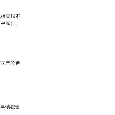
純樸民風不
性中風）、
醫院門診進
或事情都會