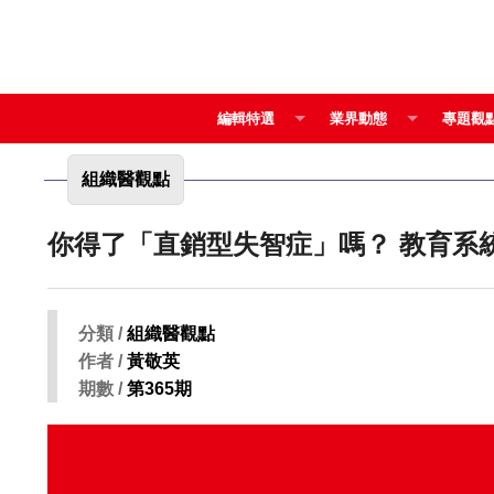
編輯特選
業界動態
專題觀
組織醫觀點
你得了「直銷型
分類 /
組織醫觀點
作者 /
黃敬英
期數 /
第365期