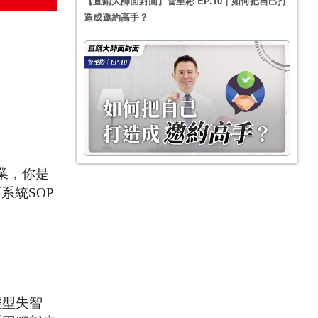
【直銷大師面對面】管至彬 EP.10｜如何把自己打
造成邀約高手？
業，你是
系統SOP
輕型失智