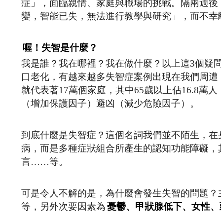
症」，面臨親情、家庭與職場的挑戰。隔兩週後
變，智能已失，無法進行教學與研究」，而不幸
喔！失智是什麼？
我是誰？我在哪裡？我在做什麼？以上這3個疑
口老化，有越來越多失智症案例出現在我們周遭，
就代表著17萬個家庭，其中65歲以上佔16.8
（增加保護因子）避凶（減少危險因子）。
到底什麼是失智症？這個名詞我們並不陌生，在
病，而是多種症狀組合所產生的認知功能障礙，
言……等。
可是令人不解的是，為什麼會發生失智的問題？
等，另外次要因素為
憂鬱、甲狀腺低下、女性、