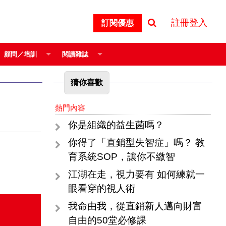
註冊登入
訂閱優惠
顧問／培訓
閱讀雜誌
猜你喜歡
熱門內容
你是組織的益生菌嗎？
你得了「直銷型失智症」嗎？ 教
育系統SOP，讓你不繳智
江湖在走，視力要有 如何練就一
眼看穿的視人術
我命由我，從直銷新人邁向財富
自由的50堂必修課