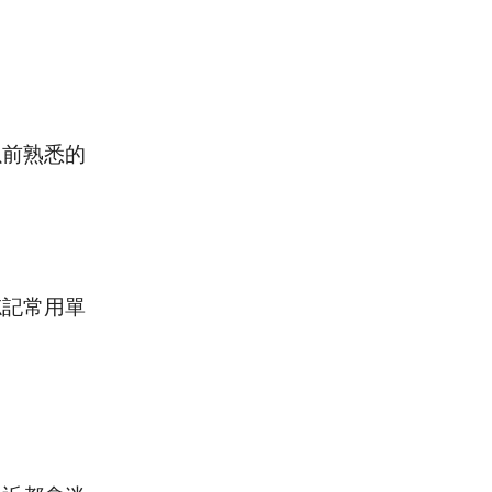
以前熟悉的
忘記常用單