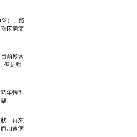
0％）、路
和臨床病症
。目前較常
％，但是對
同時年輕型
明顯。
症狀。再來
醫而加速病