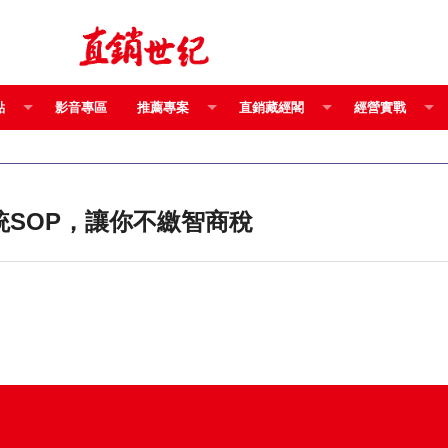
點
影音專區
推薦專案
直銷藏經閣
經營實戰
失智症」嗎？ 教育系統SOP，讓你不繳智商稅