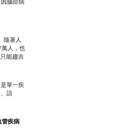
「因腦部病
。隨著人
7萬人，也
家只能趨吉
不是單一疾
力、語
血管疾病