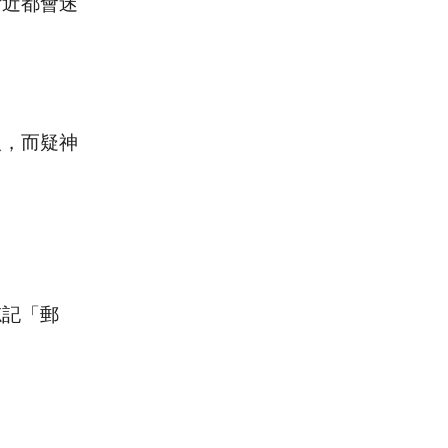
附近都會迷
人，而疑神
忘記「郵