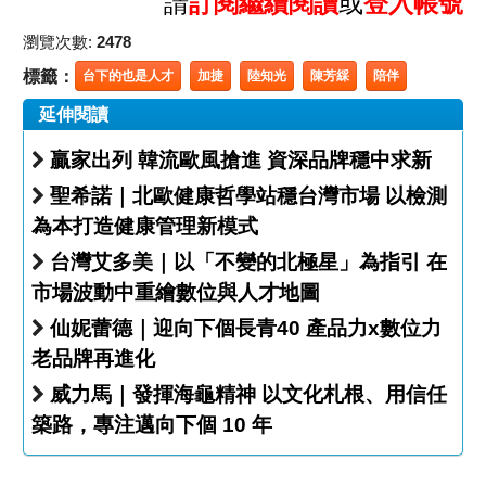
請
訂閱繼續閱讀
或
登入帳號
瀏覽次數:
2478
標籤：
台下的也是人才
加捷
陸知光
陳芳綵
陪伴
延伸閱讀
贏家出列 韓流歐風搶進 資深品牌穩中求新
聖希諾｜北歐健康哲學站穩台灣市場 以檢測
為本打造健康管理新模式
台灣艾多美｜以「不變的北極星」為指引 在
市場波動中重繪數位與人才地圖
仙妮蕾德｜迎向下個長青40 產品力x數位力
老品牌再進化
威力馬｜發揮海龜精神 以文化札根、用信任
築路，專注邁向下個 10 年