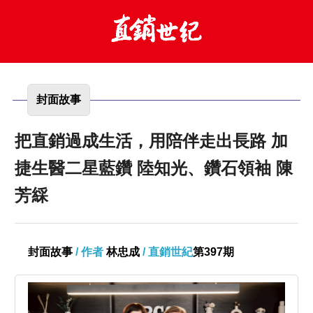
封面故事
把直銷過成生活，用陪伴走出長路 加
捷生醫二星藍鑽 陸知光、鑽石領袖 陳
芳綵
封面故事
/ 作者
林忠成
/ 直銷世紀
第397期