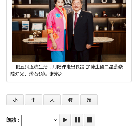
把直銷過成生活，用陪伴走出長路 加捷生醫二星藍鑽
陸知光、鑽石領袖 陳芳綵
小
中
大
特
預
朗讀：