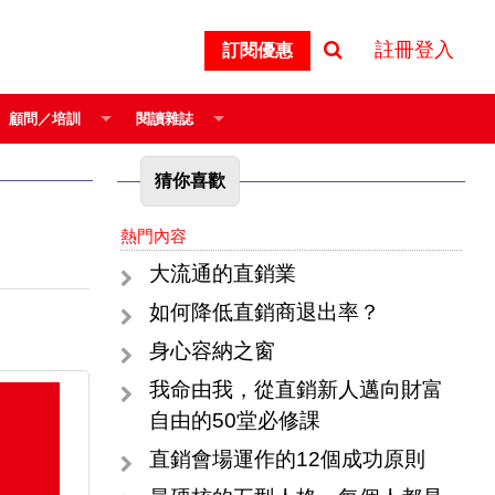
註冊登入
訂閱優惠
顧問／培訓
閱讀雜誌
猜你喜歡
熱門內容
大流通的直銷業
如何降低直銷商退出率？
身心容納之窗
我命由我，從直銷新人邁向財富
自由的50堂必修課
直銷會場運作的12個成功原則