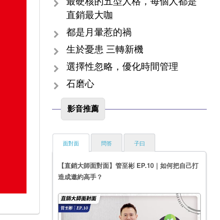
最硬核的五型人格，每個人都是
直銷最大咖
都是月暈惹的禍
生於憂患 三轉新機
選擇性忽略，優化時間管理
石磨心
影音推薦
面對面
問答
子曰
【直銷大師面對面】管至彬 EP.10｜如何把自己打
造成邀約高手？