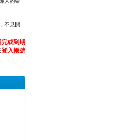
導人的帶
，不見開
用完或到期
或
登入帳號