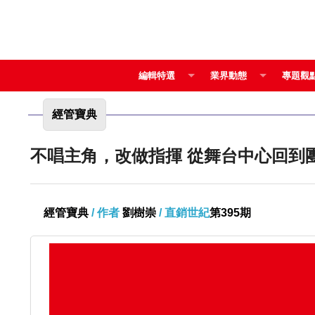
編輯特選
業界動態
專題觀
經管寶典
不唱主角，改做指揮 從舞台中心回到
經管寶典
/ 作者
劉樹崇
/ 直銷世紀
第395期