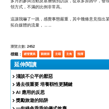
多月的參與活動及基層個別訪談，從眾多原因中，發
領方式，不滿的比例非常高。
這讓我嚇了一跳，感覺事態嚴重，其中幾條意見指出
拓自媒體的流量， ... ...
瀏覽次數:
2452
標籤：
經管寶典
劉樹崇
主唱
主角
指揮
延伸閱讀
淺談不公平的厭惡
過去很重要 培養靱性更關鍵
AI 應用的反思
獎勵旅遊的陷阱
一包綠色乖乖的儀式效應