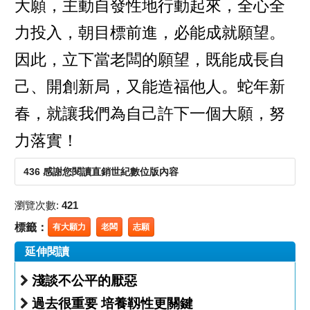
大願，主動自發性地行動起來，全心全
力投入，朝目標前進，必能成就願望。
因此，立下當老闆的願望，既能成長自
己、開創新局，又能造福他人。蛇年新
春，就讓我們為自己許下一個大願，努
力落實！
436 感謝您閱讀直銷世紀數位版內容
瀏覽次數:
421
標籤：
有大願力
老闆
志願
延伸閱讀
淺談不公平的厭惡
過去很重要 培養靱性更關鍵