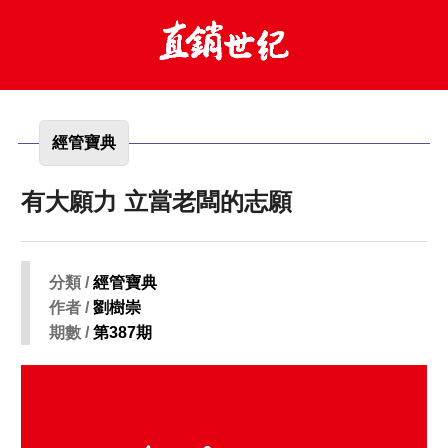
經管寶典
有大願力 立當老闆的志願
分類 /
經管寶典
作者 /
劉樹崇
期數 /
第387期