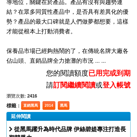
導地位，關鍵在於產品。產品有沒有與趨勢連
結？在眾多同質性產品中，是否具有差異化的優
勢？產品的最大口碑就是人們做夢都想要，這樣
才能從根本上打動消費者。
保養品市場已經夠熱鬧的了，在傳統名牌大廠各
佔山頭、直銷品牌全力搶灘的市況 ... ...
您的閱讀額度
已用完或到期
請
訂閱繼續閱讀
或
登入帳號
瀏覽次數:
2416
標籤：
直銷黑馬
2014
黑馬
延伸閱讀
從黑馬躍升為時代品牌 伊絲碧媞專注打造長