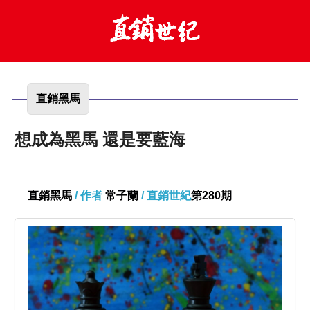
直銷黑馬
想成為黑馬 還是要藍海
直銷黑馬
/ 作者
常子蘭
/ 直銷世紀
第280期