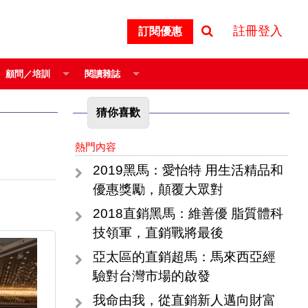
註冊登入
訂閱優惠
顧問／培訓
閱讀雜誌
猜你喜歡
熱門內容
2019黑馬：愛怡特 用生活精品和
優惠獎勵，顛覆大眾對
2018直銷黑馬：維善優 脂質體科
技領軍，直銷戰將最後
亞太區的直銷超馬：馬來西亞經
驗對台灣市場的啟發
我命由我，從直銷新人邁向財富