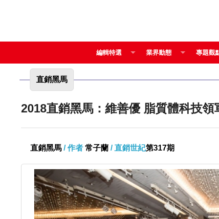
編輯特選
業界動態
專題觀
直銷黑馬
2018直銷黑馬：維善
直銷黑馬
/ 作者
常子蘭
/ 直銷世紀
第317期