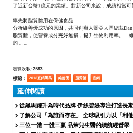
了近新台幣1億元的業績。對新公司來說，成績相當可
率先將脂質體用在保健食品
分析維善優成功的原因，共同創辦人暨亞太區總裁Dan
脂質體，使營養成分完好無損，提升生物利用率。「
的 ... ...
瀏覽次數:
2583
標籤：
2018直銷黑馬
維善優
脂質體
直銷
延伸閱讀
從黑馬躍升為時代品牌 伊絲碧媞專注打
了解公司「為誰而存在」 全球
三位一體 一體三贏 品茉兒生醫的續航經營學