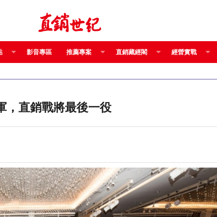
點
影音專區
推薦專案
直銷藏經閣
經營實戰
優 脂質體科技領軍，直銷戰將最後一役