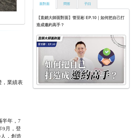
面對面
問答
子曰
【直銷大師面對面】管至彬 EP.10｜如何把自己打
造成邀約高手？
證，業績表
滿半年，7
年9月，登
0人，創造