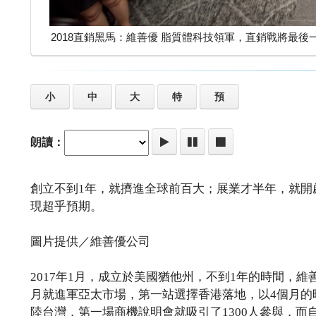
2018直銷黑馬：維善優 脂質體科技領軍，直銷戰將最
小
中
大
特
預
朗讀：
創立不到1年，就擠進全球前百大；展業才半年，就開
現超乎預期。
圖片提供／維善優公司
2017年1月，成立於美國猶他州，不到1年的時間，維
月就進軍亞太市場，第一站選擇香港落地，以4個月的時
陸台灣，第一場商機說明會就吸引了1300人參與，而