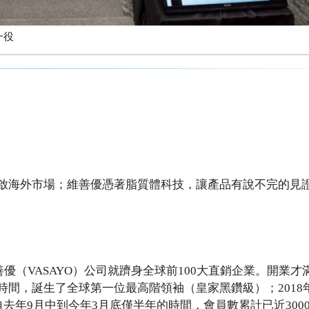
後一役
啟海外市場；維善優憑著脂質體科技，讓產品有說不完的見
善優（VASAYO）公司就躋身全球前100大直銷企業。開業才
間，誕生了全球第一位最高階領袖（皇家黑鑽級）；2018
自去年9月中到今年3月底僅半年的時間，會員數累計已近300