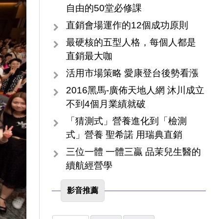
自由的50堂必修課
直銷會場運作的12個成功原則
最硬核的五型人格，每個人都是
直銷最大咖
活用市場策略 愛康登台後勢看漲
2016黑馬-廣佈天地人網 沐川成立
不到4個月業績就破
「猜測式」營養進化到「檢測
式」營養 聖希諾 用瑞典直銷
三位一體 一體三贏 品茉兒生醫的
續航經營學
影音推薦