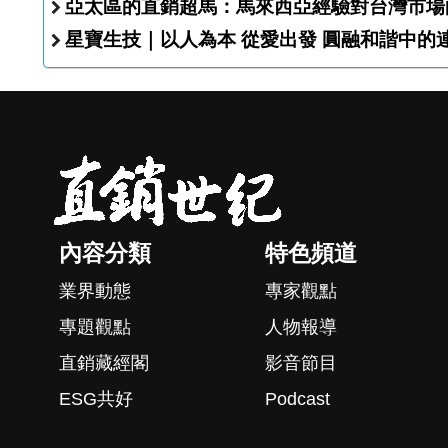
亞太區的直銷超馬：馬來西亞經驗對台灣市場
星寶生技｜以人為本 從愛出發
內容分類
特色頻道
業界動態
專家觀點
專題觀點
人物報導
直銷藏經閣
影音節目
ESG共好
Podcast