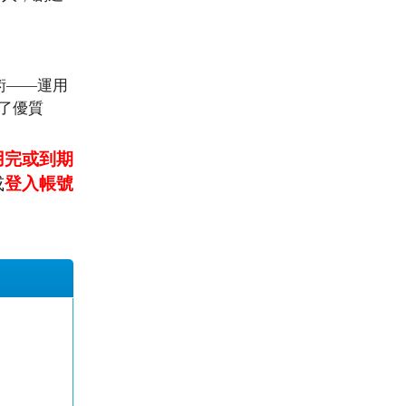
術——運用
了優質
用完或到期
或
登入帳號